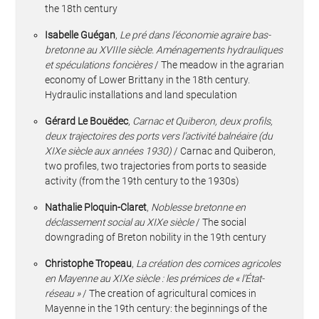
the 18th century
Isabelle Guégan
,
Le pré dans l’économie agraire bas-
bretonne au XVIIIe siècle. Aménagements hydrauliques
et spéculations foncières
/ The meadow in the agrarian
economy of Lower Brittany in the 18th century.
Hydraulic installations and land speculation
Gérard Le Bouëdec
,
Carnac et Quiberon, deux profils,
deux trajectoires des ports vers l’activité balnéaire (du
XIXe siècle aux années 1930)
/ Carnac and Quiberon,
two profiles, two trajectories from ports to seaside
activity (from the 19th century to the 1930s)
Nathalie Ploquin-Claret
,
Noblesse bretonne en
déclassement social au XIXe siècle
/ The social
downgrading of Breton nobility in the 19th century
Christophe Tropeau
,
La création des comices agricoles
en Mayenne au XIXe siècle : les prémices de « l’État-
réseau »
/ The creation of agricultural comices in
Mayenne in the 19th century: the beginnings of the