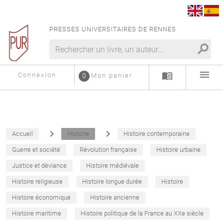
PRESSES UNIVERSITAIRES DE RENNES
search
menu
menu_book
Connexion
0
Mon panier
navigate_next
navigate_next
Accueil
Histoire
Histoire contemporaine
Guerre et société
Révolution française
Histoire urbaine
Justice et déviance
Histoire médiévale
Histoire religieuse
Histoire longue durée
Histoire
Histoire économique
Histoire ancienne
Histoire maritime
Histoire politique de la France au XXe siècle