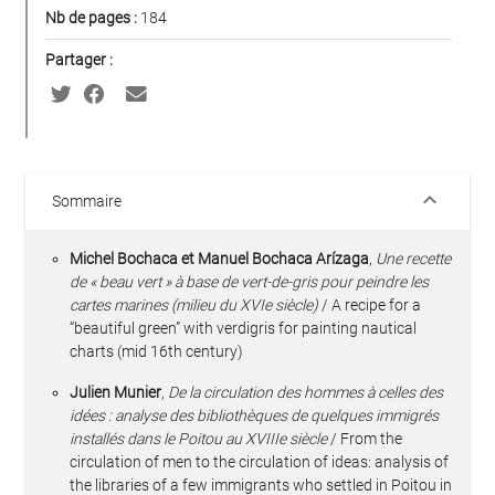
Nb de pages :
184
Partager :
keyboard_arrow_down
Sommaire
Michel Bochaca et Manuel Bochaca Arízaga
,
Une recette
de « beau vert » à base de vert-de-gris pour peindre les
cartes marines (milieu du XVIe siècle)
/ A recipe for a
“beautiful green” with verdigris for painting nautical
charts (mid 16th century)
Julien Munier
,
De la circulation des hommes à celles des
idées : analyse des bibliothèques de quelques immigrés
installés dans le Poitou au XVIIIe siècle
/ From the
circulation of men to the circulation of ideas: analysis of
the libraries of a few immigrants who settled in Poitou in