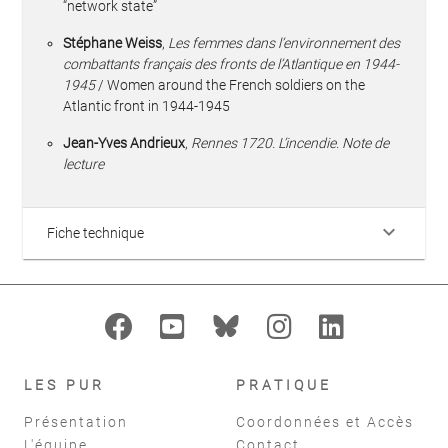
“network state”
Stéphane Weiss
,
Les femmes dans l’environnement des
combattants français des fronts de l’Atlantique en 1944-
1945
/ Women around the French soldiers on the
Atlantic front in 1944-1945
Jean-Yves Andrieux
,
Rennes 1720. L’incendie. Note de
lecture
keyboard_arrow_down
Fiche technique
LES PUR
PRATIQUE
Présentation
Coordonnées et Accès
L'équipe
Contact