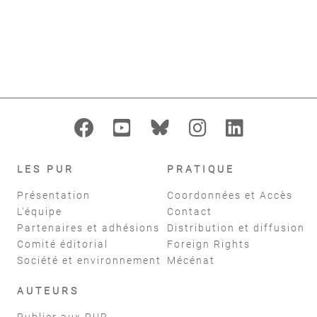
format_indent_increase
replay
Filtres
réinitialiser
LES PUR
PRATIQUE
Présentation
Coordonnées et Accès
L'équipe
Contact
Partenaires et adhésions
Distribution et diffusion
Comité éditorial
Foreign Rights
Société et environnement
Mécénat
AUTEURS
Publier aux PUR