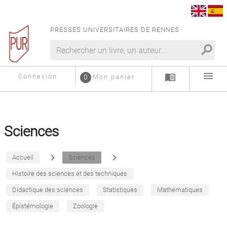
PRESSES UNIVERSITAIRES DE RENNES
search
menu
menu_book
Connexion
0
Mon panier
Sciences
navigate_next
navigate_next
Accueil
Sciences
Histoire des sciences et des techniques
Didactique des sciences
Statistiques
Mathématiques
Épistémologie
Zoologie