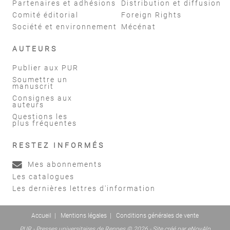
Partenaires et adhésions
Distribution et diffusion
Comité éditorial
Foreign Rights
Société et environnement
Mécénat
AUTEURS
Publier aux PUR
Soumettre un
manuscrit
Consignes aux
auteurs
Questions les
plus fréquentes
RESTEZ INFORMÉS
Mes abonnements
Les catalogues
Les dernières lettres d'information
Accueil
|
Mentions légales
|
Conditions générales de vente
PUR - Presses universitaires de Rennes © 2026 - Site créé par
eNovAlp