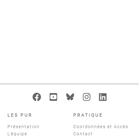
Hilaire-Pérez Liliane
,
Rodrigues Denis
,
Simon
Fabien
add_alert
AJOUTER À MES ALERTES
format_indent_increase
replay
Filtres
réinitialiser
LES PUR
PRATIQUE
Présentation
Coordonnées et Accès
L'équipe
Contact