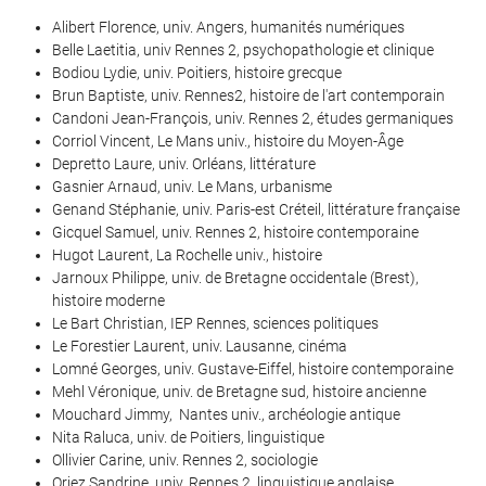
Alibert Florence, univ. Angers, humanités numériques
Belle Laetitia, univ Rennes 2, psychopathologie et clinique
Bodiou Lydie, univ. Poitiers, histoire grecque
Brun Baptiste, univ. Rennes2, histoire de l'art contemporain
Candoni Jean-François, univ. Rennes 2, études germaniques
Corriol Vincent, Le Mans univ., histoire du Moyen-Âge
Depretto Laure, univ. Orléans, littérature
Gasnier Arnaud, univ. Le Mans, urbanisme
Genand Stéphanie, univ. Paris-est Créteil, littérature française
Gicquel Samuel, univ. Rennes 2, histoire contemporaine
Hugot Laurent, La Rochelle univ., histoire
Jarnoux Philippe, univ. de Bretagne occidentale (Brest),
histoire moderne
Le Bart Christian, IEP Rennes, sciences politiques
Le Forestier Laurent, univ. Lausanne, cinéma
Lomné Georges, univ. Gustave-Eiffel, histoire contemporaine
Mehl Véronique, univ. de Bretagne sud, histoire ancienne
Mouchard Jimmy, Nantes univ., archéologie antique
Nita Raluca, univ. de Poitiers, linguistique
Ollivier Carine, univ. Rennes 2, sociologie
Oriez Sandrine, univ. Rennes 2, linguistique anglaise