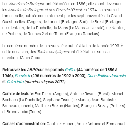
Les
Annales de Bretagne
ont été créées en 1886 ; elles sont devenues
les
Annales de Bretagne et des Pays de l'Ouest
en 1974. La revue est
trimestrielle, publiée conjointement par les sept universités du Grand
Ouest : celles d'Angers, de Lorient (Bretagne-Sud), de Brest (Bretagne
occidentale), de La Rochelle, du Mans (Le Mans Université), de Nantes,
de Poitiers, de Rennes 2 et de Tours (François-Rabelais).
Le centième numéro de la revue a été publié à la fin de l'année 1993. À
cette occasion, des
Tables analytiques
ont été établies sous la
direction d'Alain Croix.
Retrouvez les
ABPO
sur les portails
Gallica
(44 numéros de 1886 à
1946),
Persée.fr
(296 numéros de 1902 à 2000),
Open Edition Journals
et
Cairn.info
(numéros depuis 2001)
.
Comité de lecture:
Éric Pierre (Angers), Antoine Rivault (Brest), Michel
Bochaca (La Rochelle), Stéphane Tison (Le Mans), Jean-Baptiste
Bruneau (Lorient), Matthieu Brejon (Nantes), François Brizay (Poitiers)
et Bruno Judic (Tours).
Conseil d'administration:
Gauthier Aubert, Annie Antoine et Emmanuel