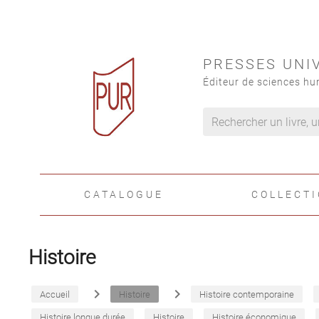
PRESSES UNI
Éditeur de sciences hu
CATALOGUE
COLLECT
Histoire
navigate_next
navigate_next
Accueil
Histoire
Histoire contemporaine
Histoire longue durée
Histoire
Histoire économique