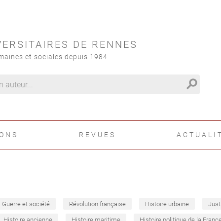
VERSITAIRES DE RENNES
maines et sociales depuis 1984
search
IONS
REVUES
ACTUALI
Guerre et société
Révolution française
Histoire urbaine
Just
Histoire ancienne
Histoire maritime
Histoire politique de la Franc