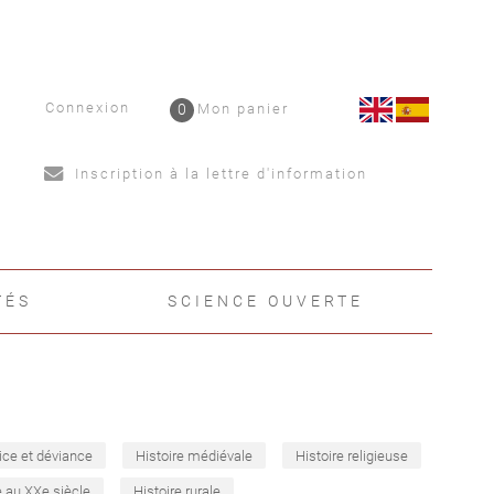
Connexion
0
Mon panier
Inscription à la lettre d'information
TÉS
SCIENCE OUVERTE
ice et déviance
Histoire médiévale
Histoire religieuse
e au XXe siècle
Histoire rurale