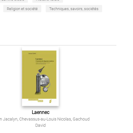
Religion et société
Techniques, savoirs, sociétés
Laennec
in Jacalyn
,
Chevassus-au-Louis Nicolas
,
Gachoud
David