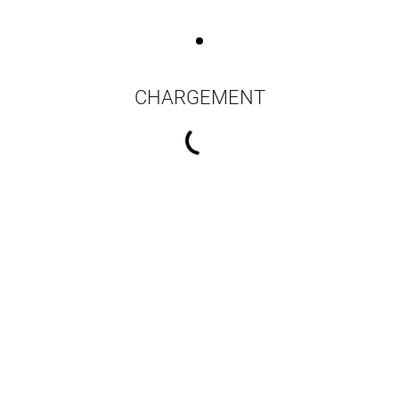
CHARGEMENT
16 résultats par pa
 patrimoine est-il
Poésies complètes - Luc
Récits
fréquentable ?
Bérimont
d'en