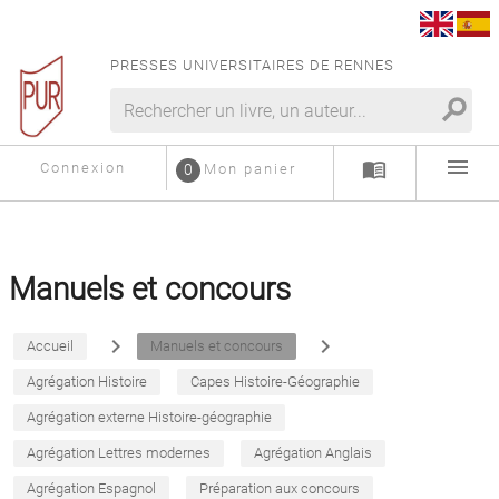
PRESSES UNIVERSITAIRES DE RENNES
search
menu
menu_book
Connexion
0
Mon panier
Manuels et concours
navigate_next
navigate_next
Accueil
Manuels et concours
Agrégation Histoire
Capes Histoire-Géographie
Agrégation externe Histoire-géographie
Agrégation Lettres modernes
Agrégation Anglais
Agrégation Espagnol
Préparation aux concours