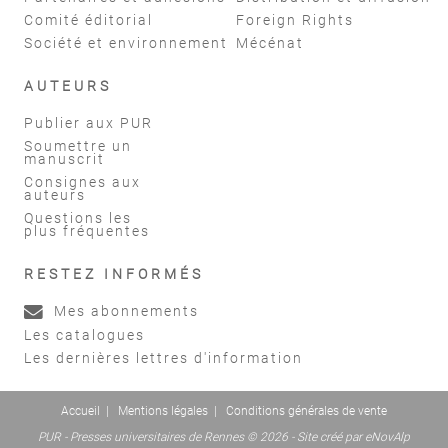
Comité éditorial
Foreign Rights
Société et environnement
Mécénat
AUTEURS
Publier aux PUR
Soumettre un
manuscrit
Consignes aux
auteurs
Questions les
plus fréquentes
RESTEZ INFORMÉS
Mes abonnements
Les catalogues
Les dernières lettres d'information
Accueil
|
Mentions légales
|
Conditions générales de vente
PUR - Presses universitaires de Rennes © 2026 - Site créé par
eNovAlp