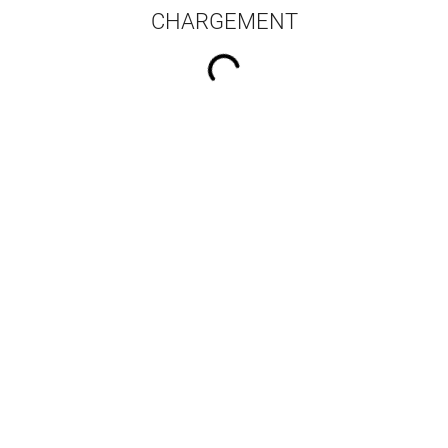
CHARGEMENT
16 résultats par pa
Environnement
Le palais d'Amathonte des
Sijilmassa
ologique d'une tombe
origines à la fin de
CAP
à char
l'Antiquité
Lepaumier Hubert
Marangou Antigone
,
Petit
Thierry
,
Petit Thierry