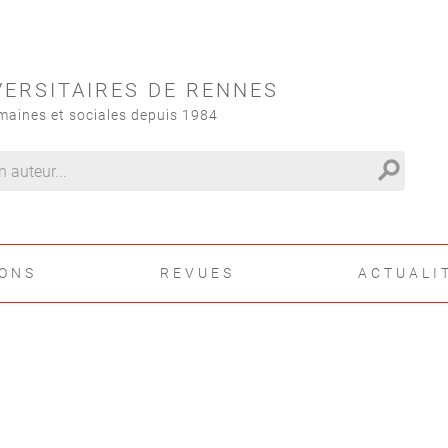
VERSITAIRES DE RENNES
maines et sociales depuis 1984
search
IONS
REVUES
ACTUALI