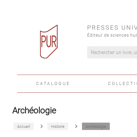
PRESSES UNI
Éditeur de sciences hu
CATALOGUE
COLLECT
Archéologie
navigate_next
navigate_next
Accueil
Histoire
Archéologie