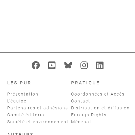
add_alert
AJOUTER À MES ALERTES
format_indent_increase
replay
Filtres
réinitialiser
LES PUR
PRATIQUE
Présentation
Coordonnées et Accès
L'équipe
Contact
Partenaires et adhésions
Distribution et diffusion
Comité éditorial
Foreign Rights
Société et environnement
Mécénat
AUTEURS