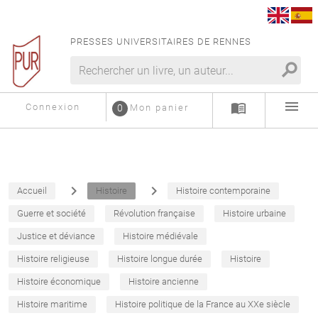
PRESSES UNIVERSITAIRES DE RENNES
search
menu
menu_book
Connexion
0
Mon panier
navigate_next
navigate_next
Accueil
Histoire
Histoire contemporaine
Guerre et société
Révolution française
Histoire urbaine
Justice et déviance
Histoire médiévale
Histoire religieuse
Histoire longue durée
Histoire
Histoire économique
Histoire ancienne
Histoire maritime
Histoire politique de la France au XXe siècle