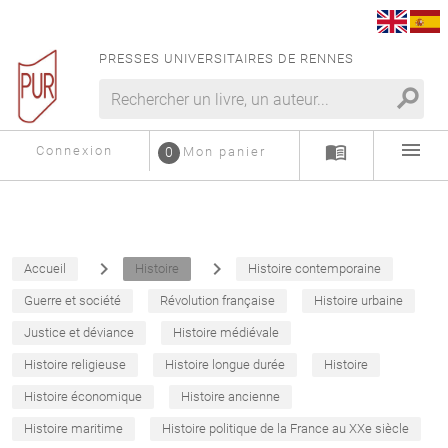
PRESSES UNIVERSITAIRES DE RENNES
search
menu
menu_book
Connexion
0
Mon panier
navigate_next
navigate_next
Accueil
Histoire
Histoire contemporaine
Guerre et société
Révolution française
Histoire urbaine
Justice et déviance
Histoire médiévale
Histoire religieuse
Histoire longue durée
Histoire
Histoire économique
Histoire ancienne
Histoire maritime
Histoire politique de la France au XXe siècle