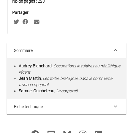
Nb de pages :
228
Partager :
keyboard_arrow_down
Sommaire
Audrey Blanchard
,
Occupations insulaires au néolithique
récent
Jean Martin
,
Les toiles bretagnes dans le commerce
franco-espagnol
Samuel Guicheteau
,
La corporati
keyboard_arrow_down
Fiche technique