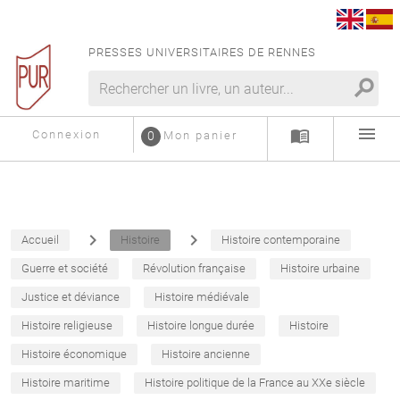
PRESSES UNIVERSITAIRES DE RENNES
search
menu
menu_book
Connexion
0
Mon panier
navigate_next
navigate_next
Accueil
Histoire
Histoire contemporaine
Guerre et société
Révolution française
Histoire urbaine
Justice et déviance
Histoire médiévale
Histoire religieuse
Histoire longue durée
Histoire
Histoire économique
Histoire ancienne
Histoire maritime
Histoire politique de la France au XXe siècle