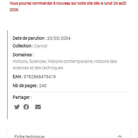
Vous pourrez commander à nouveau sur notre site dès le lundi 24 août
2026.
Date de parution :
20/05/2004
Collection :
Carnot
Domaines :
Histoire
,
Sciences
,
Histoire contemporaine
,
Histoire des
sciences et des techniques
EAN :
9782868479419
Nb de pages :
240
Partager :
keyboard_arrow_down
Fiche technique