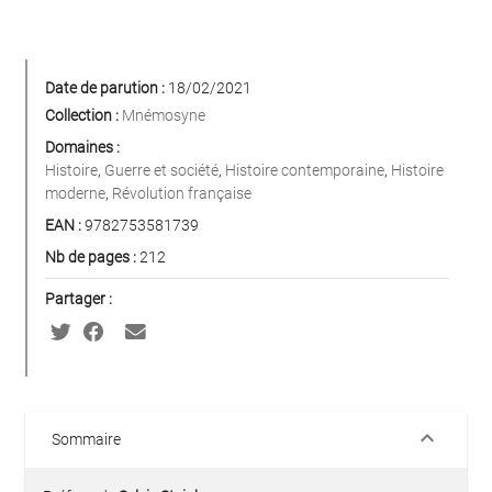
Date de parution :
18/02/2021
Collection :
Mnémosyne
Domaines :
Histoire
,
Guerre et société
,
Histoire contemporaine
,
Histoire
moderne
,
Révolution française
EAN :
9782753581739
Nb de pages :
212
Partager :
keyboard_arrow_down
Sommaire