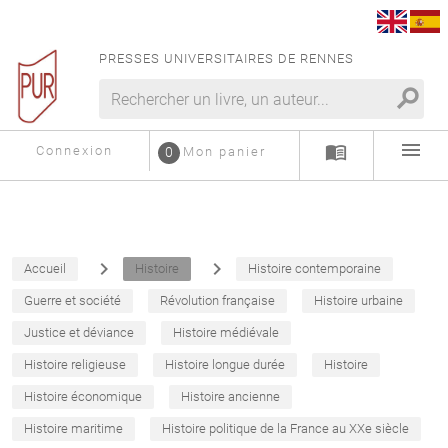
PRESSES UNIVERSITAIRES DE RENNES
search
menu
menu_book
Connexion
0
Mon panier
navigate_next
navigate_next
Accueil
Histoire
Histoire contemporaine
Guerre et société
Révolution française
Histoire urbaine
Justice et déviance
Histoire médiévale
Histoire religieuse
Histoire longue durée
Histoire
Histoire économique
Histoire ancienne
Histoire maritime
Histoire politique de la France au XXe siècle