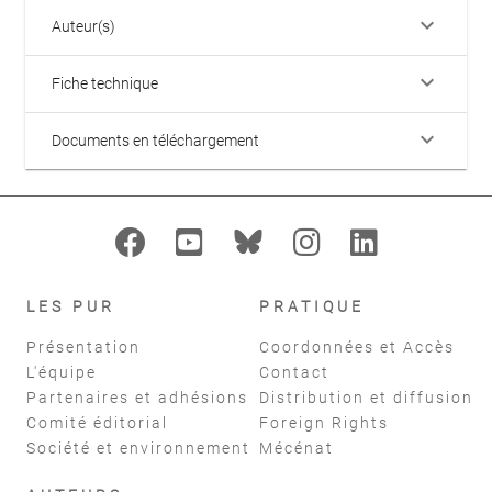
keyboard_arrow_down
Auteur(s)
keyboard_arrow_down
Fiche technique
keyboard_arrow_down
Documents en téléchargement
LES PUR
PRATIQUE
Présentation
Coordonnées et Accès
L'équipe
Contact
Partenaires et adhésions
Distribution et diffusion
Comité éditorial
Foreign Rights
Société et environnement
Mécénat