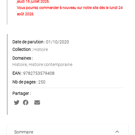
jeudi 16 juillet 2026.
Vous pourrez commander à nouveau sur notre site dès le lundi 24
août 2026.
Date de parution :
01/10/2020
Collection :
Histoire
Domaines :
Histoire
,
Histoire contemporaine
EAN :
9782753579408
Nb de pages :
250
Partager :
keyboard_arrow_down
Sommaire