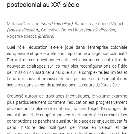
e
postcolonial au XX
siècle
Matasci Damiano
(sous la direction)
,
Bandeira Jerónimo Miguel
(sous la direction)
,
Gonçalves Dores Hugo
(sous la direction)
,
Rogers Rebecca
(préface)
Quel rôle l'éducation a-t-elle joué dans l'entreprise coloniale
européenne et quelle a été son importance à l'âge postcolonial ?
Partant de ces questionnements, cet ouvrage collectif offre de
nouveaux éclairages sur les multiples reconfigurations de l'idée
de "mission civilisatrice" ainsi que sur la complexité, les limites et
la nature souvent ambivalente des politiques et des institutions
scolaires dans le monde (post)colonial au cours du XXe siècle.
Organisé autour de trois axes thématiques, le volume examine
plus particulièrement comment l'éducation est progressivement
devenue un problème international, faisant l'objet d'échanges, de
circulations et de coopérations entre et par-delà les empires. Les
contributions se penchent aussi sur la place des enjeux éducatifs
dans l'histoire des politiques de "mise en valeur" et de
développement socio-économique des territoires colonisés et des