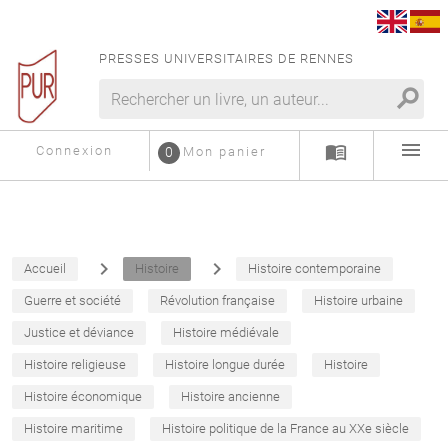
PRESSES UNIVERSITAIRES DE RENNES
search
menu
menu_book
Connexion
0
Mon panier
navigate_next
navigate_next
Accueil
Histoire
Histoire contemporaine
Guerre et société
Révolution française
Histoire urbaine
Justice et déviance
Histoire médiévale
Histoire religieuse
Histoire longue durée
Histoire
Histoire économique
Histoire ancienne
Histoire maritime
Histoire politique de la France au XXe siècle