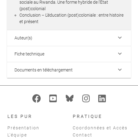
sociale au Rwanda. Une forme hybride de l’État
(post)colonial
Conclusion – L’éducation (post)coloniale : entre histoire
et présent
keyboard_arrow_down
Auteur(s)
keyboard_arrow_down
Fiche technique
keyboard_arrow_down
Documents en téléchargement
LES PUR
PRATIQUE
Présentation
Coordonnées et Accès
L'équipe
Contact