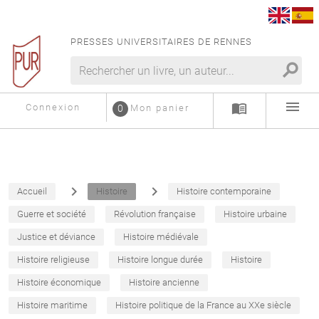
PRESSES UNIVERSITAIRES DE RENNES
search
menu
menu_book
Connexion
0
Mon panier
navigate_next
navigate_next
Accueil
Histoire
Histoire contemporaine
Guerre et société
Révolution française
Histoire urbaine
Justice et déviance
Histoire médiévale
Histoire religieuse
Histoire longue durée
Histoire
Histoire économique
Histoire ancienne
Histoire maritime
Histoire politique de la France au XXe siècle