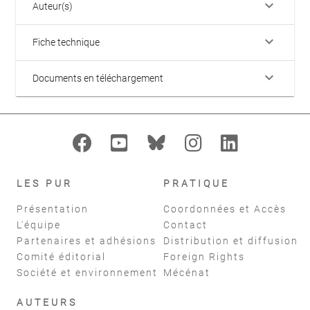
keyboard_arrow_down
Auteur(s)
keyboard_arrow_down
Fiche technique
keyboard_arrow_down
Documents en téléchargement
LES PUR
PRATIQUE
Présentation
Coordonnées et Accès
L'équipe
Contact
Partenaires et adhésions
Distribution et diffusion
Comité éditorial
Foreign Rights
Société et environnement
Mécénat
AUTEURS