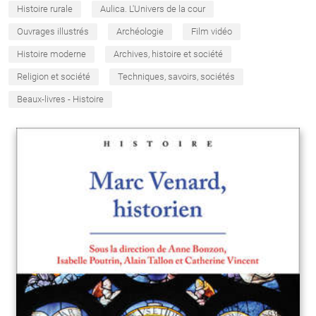
Histoire rurale
Aulica. L'Univers de la cour
Ouvrages illustrés
Archéologie
Film vidéo
Histoire moderne
Archives, histoire et société
Religion et société
Techniques, savoirs, sociétés
Beaux-livres - Histoire