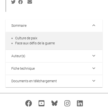
keyboard_arrow_down
Sommaire
Culture de paix
Face aux défis de la guerre
keyboard_arrow_down
Auteur(s)
keyboard_arrow_down
Fiche technique
keyboard_arrow_down
Documents en téléchargement