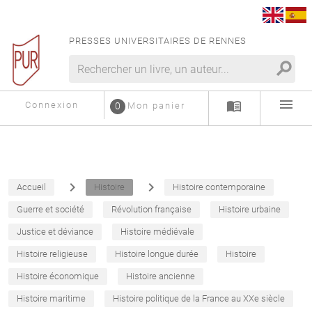
PRESSES UNIVERSITAIRES DE RENNES
search
menu
menu_book
Connexion
0
Mon panier
navigate_next
navigate_next
Accueil
Histoire
Histoire contemporaine
Guerre et société
Révolution française
Histoire urbaine
Justice et déviance
Histoire médiévale
Histoire religieuse
Histoire longue durée
Histoire
Histoire économique
Histoire ancienne
Histoire maritime
Histoire politique de la France au XXe siècle