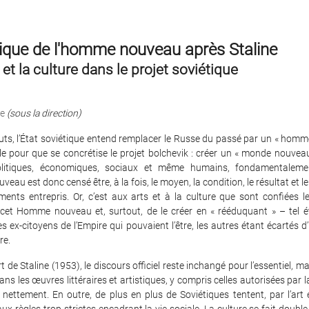
ique de l'homme nouveau après Staline
 et la culture dans le projet soviétique
le
(sous la direction)
uts, l’État soviétique entend remplacer le Russe du passé par un « homm
e pour que se concrétise le projet bolchevik : créer un « monde nouvea
olitiques, économiques, sociaux et même humains, fondamentalemen
eau est donc censé être, à la fois, le moyen, la condition, le résultat et 
ents entrepris. Or, c’est aux arts et à la culture que sont confiées l
 cet Homme nouveau et, surtout, de le créer en « rééduquant » – tel ét
s ex-citoyens de l’Empire qui pouvaient l’être, les autres étant écartés 
re.
t de Staline (1953), le discours officiel reste inchangé pour l’essentiel, ma
ans les œuvres littéraires et artistiques, y compris celles autorisées par l
 nettement. En outre, de plus en plus de Soviétiques tentent, par l’art e