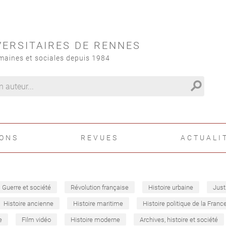
VERSITAIRES DE RENNES
maines et sociales depuis 1984
search
IONS
REVUES
ACTUALI
Guerre et société
Révolution française
Histoire urbaine
Just
Histoire ancienne
Histoire maritime
Histoire politique de la Franc
e
Film vidéo
Histoire moderne
Archives, histoire et société