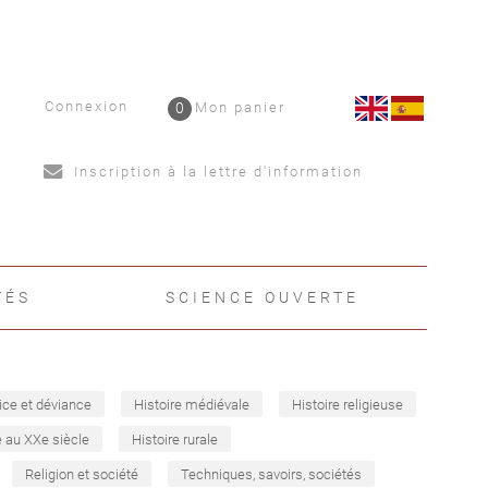
Connexion
0
Mon panier
Inscription à la lettre d'information
TÉS
SCIENCE OUVERTE
ice et déviance
Histoire médiévale
Histoire religieuse
e au XXe siècle
Histoire rurale
Religion et société
Techniques, savoirs, sociétés