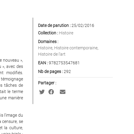
Date de parution :
25/02/2016
Collection :
Histoire
Domaines :
Histoire
,
Histoire contemporaine
,
Histoire de l'art
e nouveau »,
EAN :
9782753547681
u », avec des
Nb de pages :
292
t modifiés.
le témoignage
Partager :
es tâches de
ait le terme
d’une manière
is l’image du
a censure, se
t la culture,