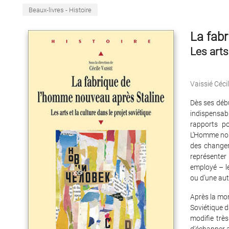
Beaux-livres - Histoire
La fabr
Les arts
Vaissié Céci
Dès ses déb
indispensabl
rapports p
L’Homme nouv
des changem
représenter
employé – le
ou d’une aut
Après la mor
Soviétique d
modifie très