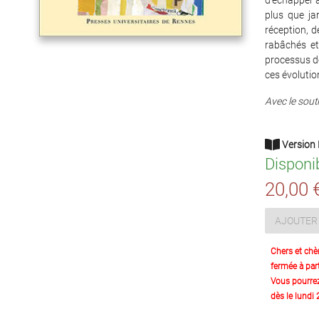
d’échapper au
plus que jam
réception, d
rabâchés et
processus de
ces évolutio
Avec le souti
Version 
Disponi
20,00 
AJOUTER 
Chers et chè
fermée à part
Vous pourre
dès le lundi