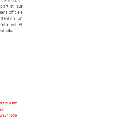
voire triple ;
d’art et leur
ans officiels
ttention. Un
effritent. Et
stroïka.
outique est
26.
 sur notre