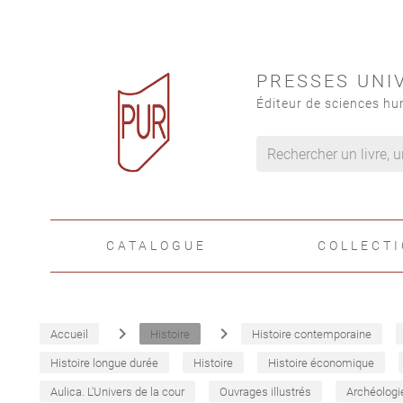
PRESSES UNI
Éditeur de sciences hu
CATALOGUE
COLLECT
navigate_next
navigate_next
Accueil
Histoire
Histoire contemporaine
Histoire longue durée
Histoire
Histoire économique
Aulica. L'Univers de la cour
Ouvrages illustrés
Archéologi