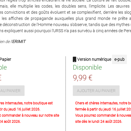
x règles trop strictes encadrant la vie sociale. La culture se fait double, 
ais, elle multiplie les codes, les doubles sens, l’implicite. Les œuvres 
es convictions et des goûts évoluent et se complexifient, derrière les slog
 les affiches de propagande auxquelles plus grand monde ne prête a
 déconstruction de l’Homme nouveau s’observe, tandis que des mythes s’
ns expliquent aussi pourquoi l’URSS n’a pas survécu à cinq années de Pere
en de l'
ERIMIT
Papier
Version numérique
e-pub
ble
Disponible
€
9,99 €
AU PANIER
AJOUTER AU PANIER
res Internautes, notre boutique est
Chers et chères Internautes, notre b
ir du jeudi 16 juillet 2026.
fermée à partir du jeudi 16 juillet 20
z commander à nouveau sur notre site
Vous pourrez commander à nouveau
 24 août 2026.
site dès le lundi 24 août 2026.