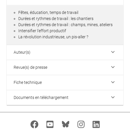
Fêtes, éducation, temps de travail
Durées et rythmes de travail : les chantiers
Durées et rythmes de travail : champs, mines, ateliers
Intensifier l'effort productif
La révolution industrieuse, un pis-aller ?
keyboard_arrow_down
Auteur(s)
keyboard_arrow_down
Revue(s) de presse
keyboard_arrow_down
Fiche technique
keyboard_arrow_down
Documents en téléchargement