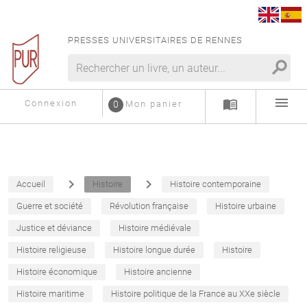
PRESSES UNIVERSITAIRES DE RENNES
search
menu
menu_book
Connexion
0
Mon panier
navigate_next
navigate_next
Accueil
Histoire
Histoire contemporaine
Guerre et société
Révolution française
Histoire urbaine
Justice et déviance
Histoire médiévale
Histoire religieuse
Histoire longue durée
Histoire
Histoire économique
Histoire ancienne
Histoire maritime
Histoire politique de la France au XXe siècle