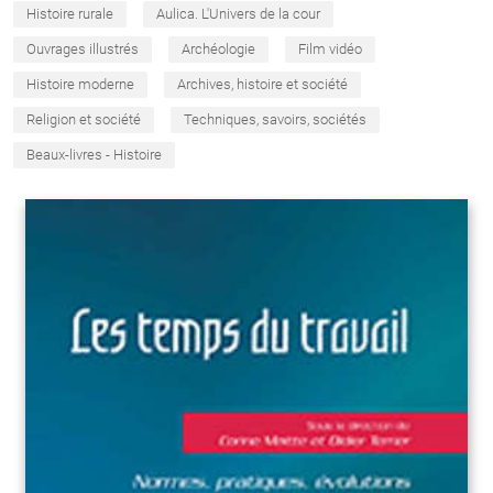
Histoire rurale
Aulica. L'Univers de la cour
Ouvrages illustrés
Archéologie
Film vidéo
Histoire moderne
Archives, histoire et société
Religion et société
Techniques, savoirs, sociétés
Beaux-livres - Histoire