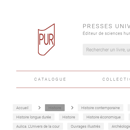
PRESSES UNI
Éditeur de sciences hu
CATALOGUE
COLLECT
navigate_next
navigate_next
Accueil
Histoire
Histoire contemporaine
Histoire longue durée
Histoire
Histoire économique
Aulica. L'Univers de la cour
Ouvrages illustrés
Archéologi