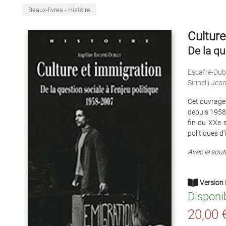
Beaux-livres - Histoire
Culture
De la qu
Escafré-Dub
Sirinelli Jea
Cet ouvrage
depuis 1958 :
fin du XXe s
politiques d
Avec le sout
Version 
Disponi
20,00 