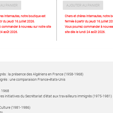
AU PANIER
AJOUTER AU PANIER
res Internautes, notre boutique est
Chers et chères Internautes, notre b
ir du jeudi 16 juillet 2026.
fermée à partir du jeudi 16 juillet 20
z commander à nouveau sur notre site
Vous pourrez commander à nouveau
 24 août 2026.
site dès le lundi 24 août 2026.
migrés : la présence des Algériens en France (1958-1968)
mmigrés : une comparaison France-états-Unis
s 1968
res initiatives du Secrétariat d'état aux travailleurs immigrés (1975-1981)
 Culture (1981-1986)
89)