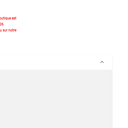
outique est
26.
 sur notre
keyboard_arrow_down