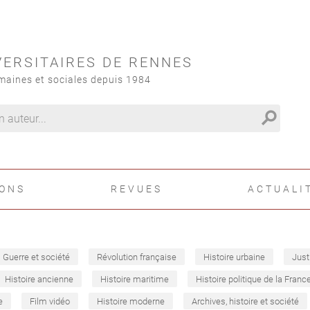
VERSITAIRES DE RENNES
maines et sociales depuis 1984
search
IONS
REVUES
ACTUALI
Guerre et société
Révolution française
Histoire urbaine
Just
Histoire ancienne
Histoire maritime
Histoire politique de la Franc
e
Film vidéo
Histoire moderne
Archives, histoire et société