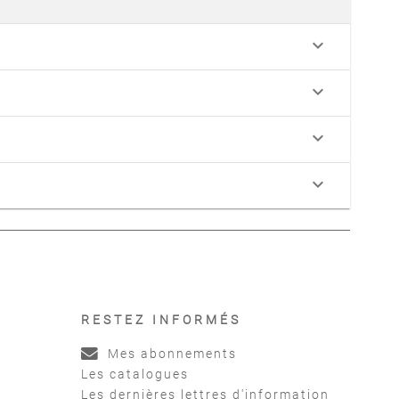
keyboard_arrow_down
keyboard_arrow_down
keyboard_arrow_down
keyboard_arrow_down
RESTEZ INFORMÉS
Mes abonnements
Les catalogues
Les dernières lettres d'information