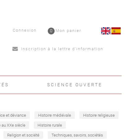
Connexion
0
Mon panier
Inscription à la lettre d'information
TÉS
SCIENCE OUVERTE
ice et déviance
Histoire médiévale
Histoire religieuse
e au XXe siècle
Histoire rurale
Religion et société
Techniques, savoirs, sociétés