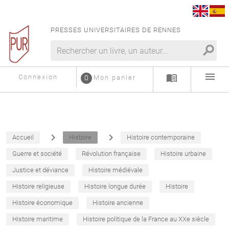
PRESSES UNIVERSITAIRES DE RENNES
search
menu
menu_book
Connexion
0
Mon panier
navigate_next
navigate_next
Accueil
Histoire
Histoire contemporaine
Guerre et société
Révolution française
Histoire urbaine
Justice et déviance
Histoire médiévale
Histoire religieuse
Histoire longue durée
Histoire
Histoire économique
Histoire ancienne
Histoire maritime
Histoire politique de la France au XXe siècle