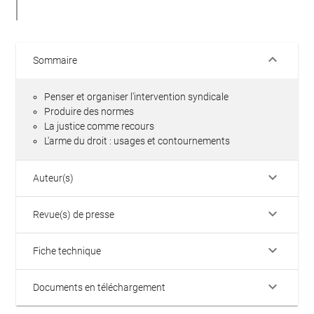
keyboard_arrow_down
Sommaire
Penser et organiser l'intervention syndicale
Produire des normes
La justice comme recours
L'arme du droit : usages et contournements
keyboard_arrow_down
Auteur(s)
keyboard_arrow_down
Revue(s) de presse
keyboard_arrow_down
Fiche technique
keyboard_arrow_down
Documents en téléchargement