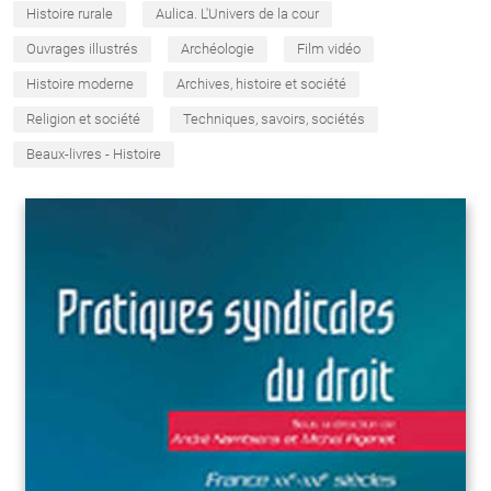
Histoire rurale
Aulica. L'Univers de la cour
Ouvrages illustrés
Archéologie
Film vidéo
Histoire moderne
Archives, histoire et société
Religion et société
Techniques, savoirs, sociétés
Beaux-livres - Histoire