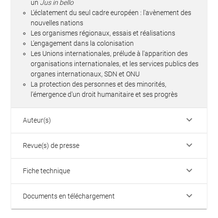
un
Jus in bello
L'éclatement du seul cadre européen : l'avènement des
nouvelles nations
Les organismes régionaux, essais et réalisations
L'engagement dans la colonisation
Les Unions internationales, prélude à l'apparition des
organisations internationales, et les services publics des
organes internationaux, SDN et ONU
La protection des personnes et des minorités,
l'émergence d'un droit humanitaire et ses progrès
keyboard_arrow_down
Auteur(s)
keyboard_arrow_down
Revue(s) de presse
keyboard_arrow_down
Fiche technique
keyboard_arrow_down
Documents en téléchargement