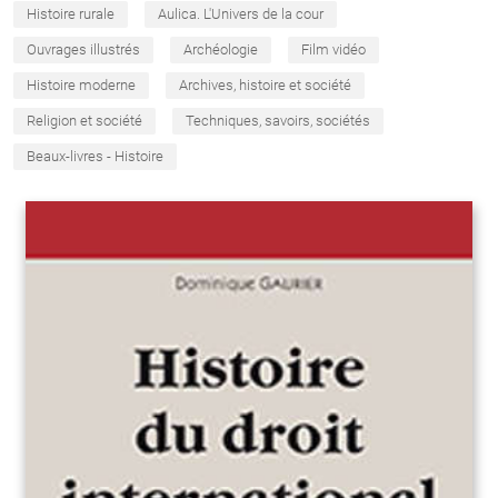
Histoire rurale
Aulica. L'Univers de la cour
Ouvrages illustrés
Archéologie
Film vidéo
Histoire moderne
Archives, histoire et société
Religion et société
Techniques, savoirs, sociétés
Beaux-livres - Histoire