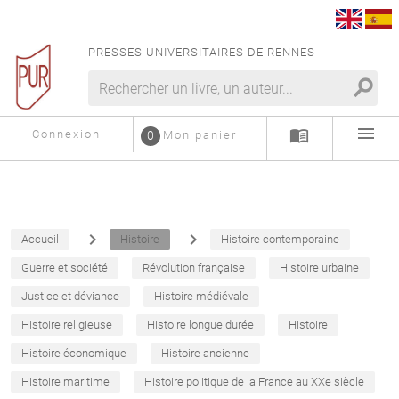
PRESSES UNIVERSITAIRES DE RENNES
search
menu
menu_book
Connexion
0
Mon panier
navigate_next
navigate_next
Accueil
Histoire
Histoire contemporaine
Guerre et société
Révolution française
Histoire urbaine
Justice et déviance
Histoire médiévale
Histoire religieuse
Histoire longue durée
Histoire
Histoire économique
Histoire ancienne
Histoire maritime
Histoire politique de la France au XXe siècle