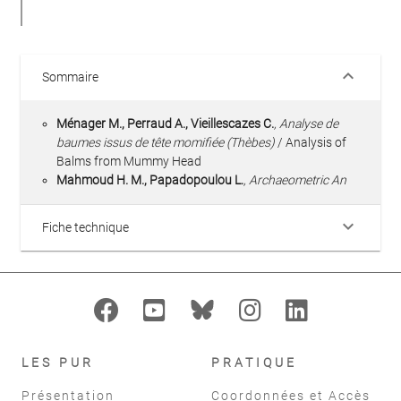
keyboard_arrow_down
Sommaire
Ménager M., Perraud A., Vieillescazes C.
, Analyse de
baumes issus de tête momifiée (Thèbes)
/ Analysis of
Balms from Mummy Head
Mahmoud H. M., Papadopoulou L.
, Archaeometric An
keyboard_arrow_down
Fiche technique
LES PUR
PRATIQUE
Présentation
Coordonnées et Accès