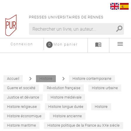
PRESSES UNIVERSITAIRES DE RENNES
search
menu
menu_book
Connexion
0
Mon panier
navigate_next
navigate_next
Accueil
Histoire
Histoire contemporaine
Guerre et société
Révolution française
Histoire urbaine
Justice et déviance
Histoire médiévale
Histoire religieuse
Histoire longue durée
Histoire
Histoire économique
Histoire ancienne
Histoire maritime
Histoire politique de la France au XXe siècle