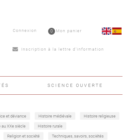
Connexion
0
Mon panier
Inscription à la lettre d'information
TÉS
SCIENCE OUVERTE
ice et déviance
Histoire médiévale
Histoire religieuse
e au XXe siècle
Histoire rurale
Religion et société
Techniques, savoirs, sociétés