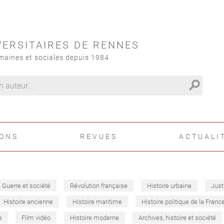
VERSITAIRES DE RENNES
maines et sociales depuis 1984
search
IONS
REVUES
ACTUALI
Guerre et société
Révolution française
Histoire urbaine
Just
Histoire ancienne
Histoire maritime
Histoire politique de la Franc
e
Film vidéo
Histoire moderne
Archives, histoire et société