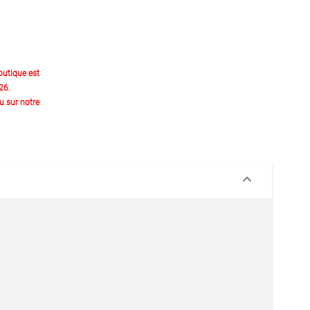
outique est
26.
 sur notre
keyboard_arrow_down