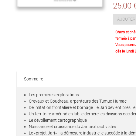
25,00 
AJOUTER 
Chers et chè
fermée à part
Vous pourre
dès le lundi
Sommaire
Les premières explorations
Crevaux et Coudreau, arpenteurs des Tumuc Humac
Délimitation frontalière et bornage : le Jari devient brésili
Un territoire amérindien labile derrière les divisions occid
Le dévoilement cartographique
Naissance et croissance du Jari «extractiviste»
Le «projet Jari» : la démesure industrielle succède à la dé