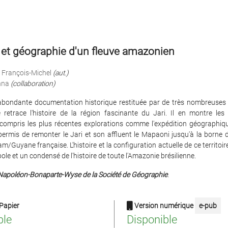
 et géographie d'un fleuve amazonien
 François-Michel
(aut.)
nna
(collaboration)
 abondante documentation historique restituée par de très nombreuses il
 retrace l'histoire de la région fascinante du Jari. Il en montre le
y compris les plus récentes explorations comme l'expédition géographi
ermis de remonter le Jari et son affluent le Mapaoni jusqu'à la borne d
am/Guyane française. L'histoire et la configuration actuelle de ce territoire
ole et un condensé de l'histoire de toute l'Amazonie brésilienne.
Napoléon-Bonaparte-Wyse de la Société de Géographie
.
Papier
Version numérique
e-pub
ble
Disponible