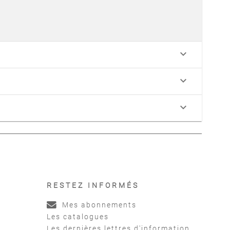
keyboard_arrow_down
keyboard_arrow_down
keyboard_arrow_down
RESTEZ INFORMÉS
Mes abonnements
Les catalogues
Les dernières lettres d'information