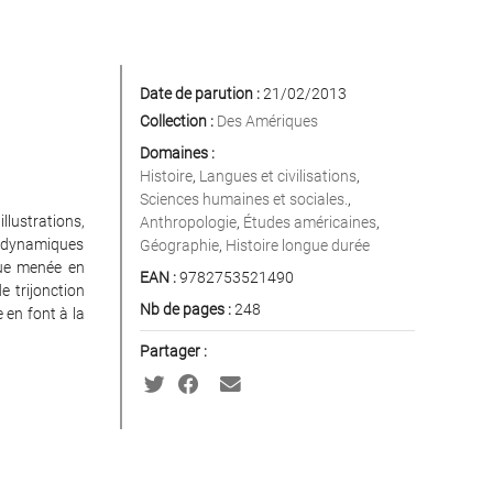
Date de parution :
21/02/2013
Collection :
Des Amériques
Domaines :
Histoire
,
Langues et civilisations
,
Sciences humaines et sociales.
,
lustrations,
Anthropologie
,
Études américaines
,
s dynamiques
Géographie
,
Histoire longue durée
que menée en
EAN :
9782753521490
e trijonction
Nb de pages :
248
 en font à la
Partager :