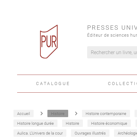
PRESSES UNI
Éditeur de sciences hu
CATALOGUE
COLLECT
navigate_next
navigate_next
Accueil
Histoire
Histoire contemporaine
Histoire longue durée
Histoire
Histoire économique
Aulica. L'Univers de la cour
Ouvrages illustrés
Archéologi