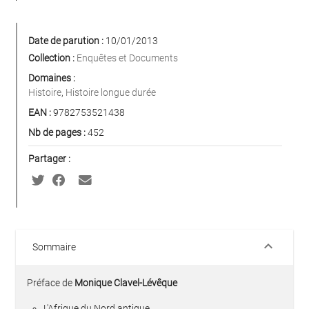
Date de parution :
10/01/2013
Collection :
Enquêtes et Documents
Domaines :
Histoire
,
Histoire longue durée
EAN :
9782753521438
Nb de pages :
452
Partager :
keyboard_arrow_down
Sommaire
Préface de
Monique Clavel-Lévêque
L'Afrique du Nord antique