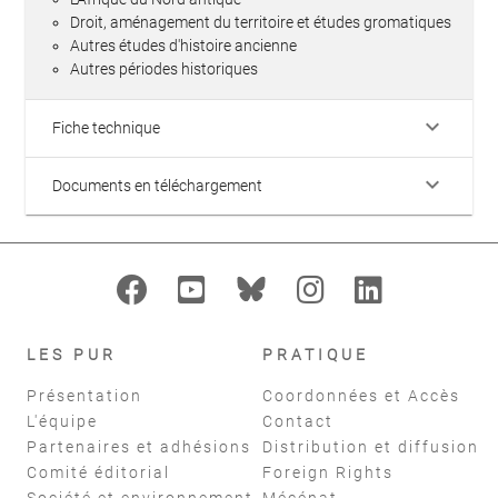
Droit, aménagement du territoire et études gromatiques
Autres études d'histoire ancienne
Autres périodes historiques
keyboard_arrow_down
Fiche technique
keyboard_arrow_down
Documents en téléchargement
LES PUR
PRATIQUE
Présentation
Coordonnées et Accès
L'équipe
Contact
Partenaires et adhésions
Distribution et diffusion
Comité éditorial
Foreign Rights
Société et environnement
Mécénat