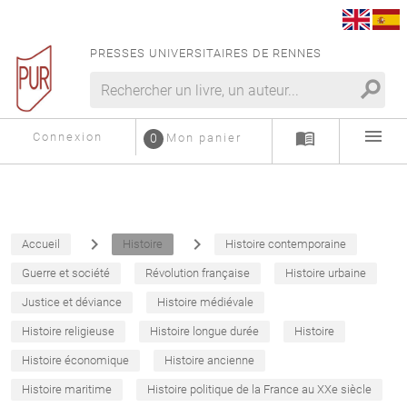
PRESSES UNIVERSITAIRES DE RENNES
search
menu
menu_book
Connexion
0
Mon panier
navigate_next
navigate_next
Accueil
Histoire
Histoire contemporaine
Guerre et société
Révolution française
Histoire urbaine
Justice et déviance
Histoire médiévale
Histoire religieuse
Histoire longue durée
Histoire
Histoire économique
Histoire ancienne
Histoire maritime
Histoire politique de la France au XXe siècle