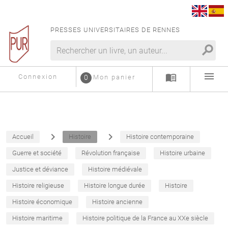
PRESSES UNIVERSITAIRES DE RENNES
search
menu
menu_book
Connexion
0
Mon panier
navigate_next
navigate_next
Accueil
Histoire
Histoire contemporaine
Guerre et société
Révolution française
Histoire urbaine
Justice et déviance
Histoire médiévale
Histoire religieuse
Histoire longue durée
Histoire
Histoire économique
Histoire ancienne
Histoire maritime
Histoire politique de la France au XXe siècle