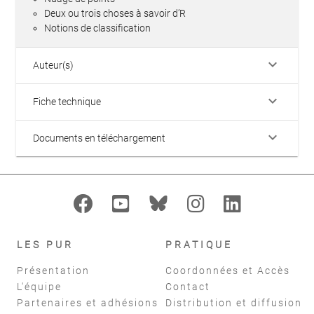
Deux ou trois choses à savoir d’R
Notions de classification
keyboard_arrow_down
Auteur(s)
keyboard_arrow_down
Fiche technique
keyboard_arrow_down
Documents en téléchargement
LES PUR
PRATIQUE
Présentation
Coordonnées et Accès
L'équipe
Contact
Partenaires et adhésions
Distribution et diffusion