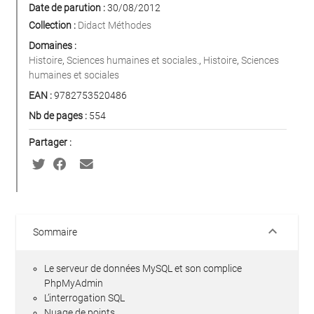
Date de parution :
30/08/2012
Collection :
Didact Méthodes
Domaines :
Histoire
,
Sciences humaines et sociales.
,
Histoire
,
Sciences
humaines et sociales
EAN :
9782753520486
Nb de pages :
554
Partager :
keyboard_arrow_down
Sommaire
Le serveur de données MySQL et son complice
PhpMyAdmin
L’interrogation SQL
Nuage de points