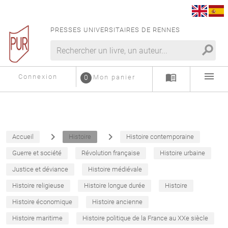
PRESSES UNIVERSITAIRES DE RENNES
search
menu
menu_book
Connexion
0
Mon panier
navigate_next
navigate_next
Accueil
Histoire
Histoire contemporaine
Guerre et société
Révolution française
Histoire urbaine
Justice et déviance
Histoire médiévale
Histoire religieuse
Histoire longue durée
Histoire
Histoire économique
Histoire ancienne
Histoire maritime
Histoire politique de la France au XXe siècle