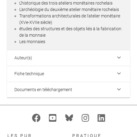
L'historique des trois ateliers monétaires rochelais
L'archéologie du deuxième atelier monétaire rochelais
Transformations architecturales de l'atelier monétaire
(XVe-XVIIe siècle)
études des structures et des objets liés à la fabrication
de la monnaie
Les monnaies
keyboard_arrow_down
Auteur(s)
keyboard_arrow_down
Fiche technique
keyboard_arrow_down
Documents en téléchargement
LES PUR
PRATIQUE