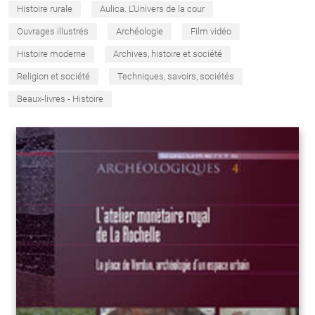
Histoire rurale
Aulica. L'Univers de la cour
Ouvrages illustrés
Archéologie
Film vidéo
Histoire moderne
Archives, histoire et société
Religion et société
Techniques, savoirs, sociétés
Beaux-livres - Histoire