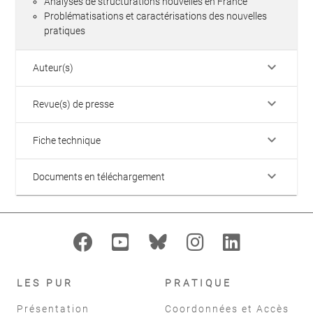
Analyses de structurations nouvelles en France
Problématisations et caractérisations des nouvelles
pratiques
keyboard_arrow_down
Auteur(s)
keyboard_arrow_down
Revue(s) de presse
keyboard_arrow_down
Fiche technique
keyboard_arrow_down
Documents en téléchargement
LES PUR
PRATIQUE
Présentation
Coordonnées et Accès