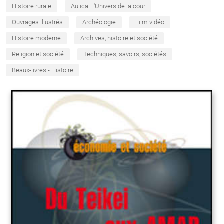
Histoire rurale
Aulica. L'Univers de la cour
Ouvrages illustrés
Archéologie
Film vidéo
Histoire moderne
Archives, histoire et société
Religion et société
Techniques, savoirs, sociétés
Beaux-livres - Histoire