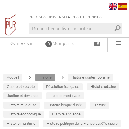
PRESSES UNIVERSITAIRES DE RENNES
search
menu
menu_book
Connexion
0
Mon panier
navigate_next
navigate_next
Accueil
Histoire
Histoire contemporaine
Guerre et société
Révolution française
Histoire urbaine
Justice et déviance
Histoire médiévale
Histoire religieuse
Histoire longue durée
Histoire
Histoire économique
Histoire ancienne
Histoire maritime
Histoire politique de la France au XXe siècle