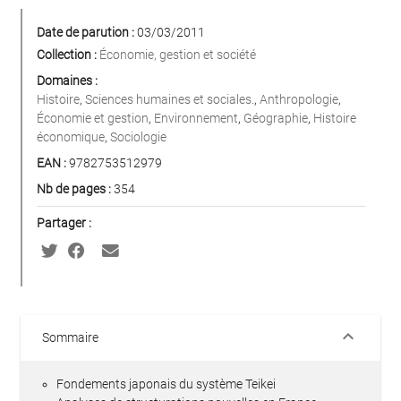
Date de parution :
03/03/2011
Collection :
Économie, gestion et société
Domaines :
Histoire
,
Sciences humaines et sociales.
,
Anthropologie
,
Économie et gestion
,
Environnement
,
Géographie
,
Histoire
économique
,
Sociologie
EAN :
9782753512979
Nb de pages :
354
Partager :
keyboard_arrow_down
Sommaire
Fondements japonais du système Teikei