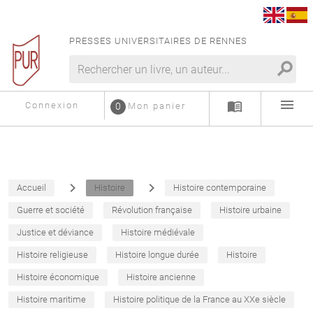
PRESSES UNIVERSITAIRES DE RENNES
search
menu
menu_book
Connexion
0
Mon panier
navigate_next
navigate_next
Accueil
Histoire
Histoire contemporaine
Guerre et société
Révolution française
Histoire urbaine
Justice et déviance
Histoire médiévale
Histoire religieuse
Histoire longue durée
Histoire
Histoire économique
Histoire ancienne
Histoire maritime
Histoire politique de la France au XXe siècle