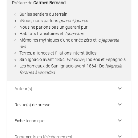
Préface de
Carmen Bernand
Sur les sentiers du terrain
«Nous, nous parlons
guarani jopara
»
Nous ne parlons pas un guarani pur
Habitats transitoires et
Taperekue
Mémoires mythiques d'une année zéro et le
jaguarete
ava
Terres, alliances et filiations interstitielles
San Ignacio avant 1864.
Estancias
, Indiens et Espagnols
Les hameaux de San Ignacio avant 1864 : De
feligresía
foranea à vecindad
keyboard_arrow_down
Auteur(s)
keyboard_arrow_down
Revue(s) de presse
keyboard_arrow_down
Fiche technique
keyboard_arrow_down
Documents en téléchargement