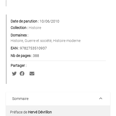
Date de parution :
10/06/2010
Collection :
Histoire
Domaines :
Histoire
,
Guerre et société
,
Histoire moderne
EAN :
9782753510937
Nb de pages :
388
Partager :
keyboard_arrow_down
Sommaire
Préface de
Hervé Dévrillon