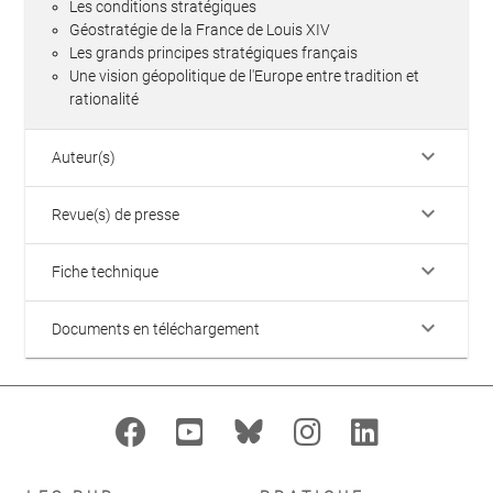
Les conditions stratégiques
Géostratégie de la France de Louis XIV
Les grands principes stratégiques français
Une vision géopolitique de l'Europe entre tradition et
rationalité
keyboard_arrow_down
Auteur(s)
keyboard_arrow_down
Revue(s) de presse
keyboard_arrow_down
Fiche technique
keyboard_arrow_down
Documents en téléchargement