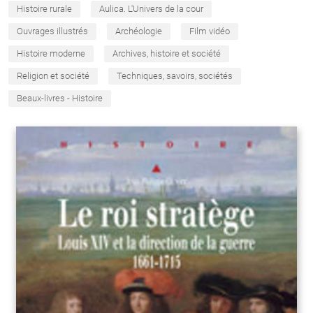
Histoire rurale
Aulica. L'Univers de la cour
Ouvrages illustrés
Archéologie
Film vidéo
Histoire moderne
Archives, histoire et société
Religion et société
Techniques, savoirs, sociétés
Beaux-livres - Histoire