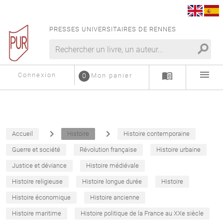
PRESSES UNIVERSITAIRES DE RENNES
search
menu
menu_book
Connexion
0
Mon panier
navigate_next
navigate_next
Accueil
Histoire
Histoire contemporaine
Guerre et société
Révolution française
Histoire urbaine
Justice et déviance
Histoire médiévale
Histoire religieuse
Histoire longue durée
Histoire
Histoire économique
Histoire ancienne
Histoire maritime
Histoire politique de la France au XXe siècle