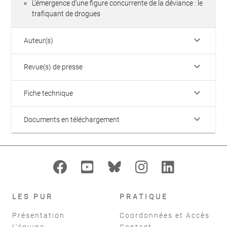
L'émergence d'une figure concurrente de la déviance : le
trafiquant de drogues
keyboard_arrow_down
Auteur(s)
keyboard_arrow_down
Revue(s) de presse
keyboard_arrow_down
Fiche technique
keyboard_arrow_down
Documents en téléchargement
LES PUR
PRATIQUE
Présentation
Coordonnées et Accès
L'équipe
Contact