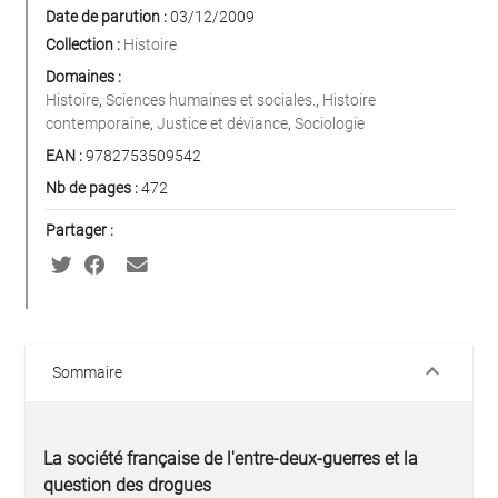
Date de parution :
03/12/2009
Collection :
Histoire
Domaines :
Histoire
,
Sciences humaines et sociales.
,
Histoire
contemporaine
,
Justice et déviance
,
Sociologie
EAN :
9782753509542
Nb de pages :
472
Partager :
keyboard_arrow_down
Sommaire
La société française de l'entre-deux-guerres et la
question des drogues