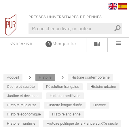
PRESSES UNIVERSITAIRES DE RENNES
search
menu
menu_book
Connexion
0
Mon panier
navigate_next
navigate_next
Accueil
Histoire
Histoire contemporaine
Guerre et société
Révolution française
Histoire urbaine
Justice et déviance
Histoire médiévale
Histoire religieuse
Histoire longue durée
Histoire
Histoire économique
Histoire ancienne
Histoire maritime
Histoire politique de la France au XXe siècle