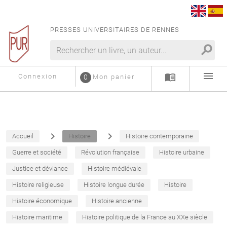
PRESSES UNIVERSITAIRES DE RENNES
search
menu
menu_book
Connexion
0
Mon panier
navigate_next
navigate_next
Accueil
Histoire
Histoire contemporaine
Guerre et société
Révolution française
Histoire urbaine
Justice et déviance
Histoire médiévale
Histoire religieuse
Histoire longue durée
Histoire
Histoire économique
Histoire ancienne
Histoire maritime
Histoire politique de la France au XXe siècle