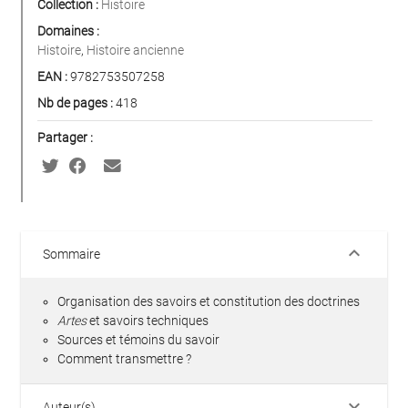
Collection :
Histoire
Domaines :
Histoire
,
Histoire ancienne
EAN :
9782753507258
Nb de pages :
418
Partager :
keyboard_arrow_down
Sommaire
Organisation des savoirs et constitution des doctrines
Artes
et savoirs techniques
Sources et témoins du savoir
Comment transmettre ?
keyboard_arrow_down
Auteur(s)