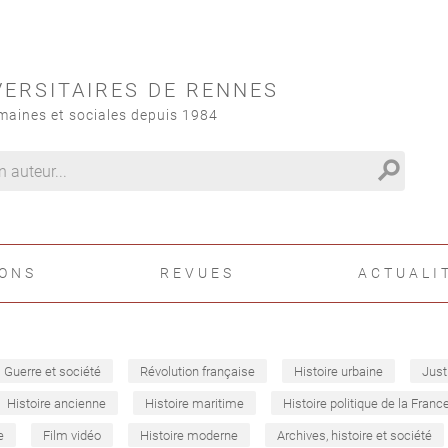
VERSITAIRES DE RENNES
maines et sociales depuis 1984
search
IONS
REVUES
ACTUALI
Guerre et société
Révolution française
Histoire urbaine
Just
Histoire ancienne
Histoire maritime
Histoire politique de la Franc
e
Film vidéo
Histoire moderne
Archives, histoire et société