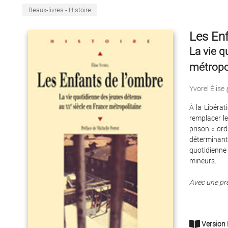
Beaux-livres - Histoire
Les Enf
La vie q
métropo
Yvorel Élise
À la Libérat
remplacer le
prison « ord
déterminant 
quotidienne 
mineurs.
Avec une pr
Version 