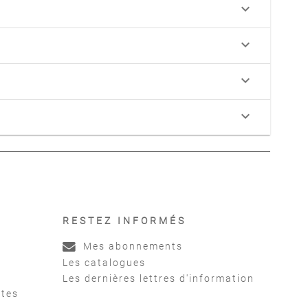
keyboard_arrow_down
keyboard_arrow_down
keyboard_arrow_down
keyboard_arrow_down
RESTEZ INFORMÉS
Mes abonnements
Les catalogues
Les dernières lettres d'information
ntes