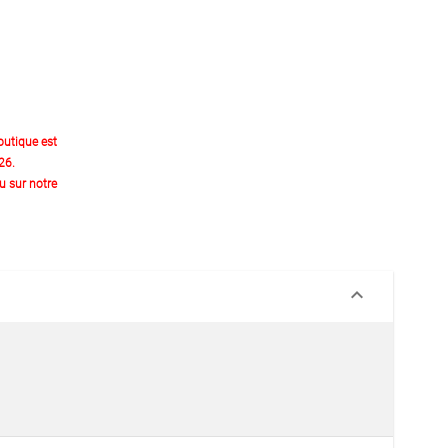
outique est
26.
 sur notre
keyboard_arrow_down