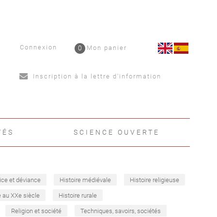
Connexion
0
Mon panier
Inscription à la lettre d'information
TÉS
SCIENCE OUVERTE
ice et déviance
Histoire médiévale
Histoire religieuse
e au XXe siècle
Histoire rurale
Religion et société
Techniques, savoirs, sociétés