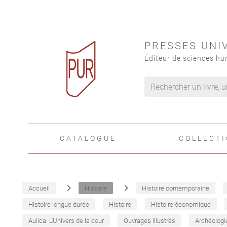
PRESSES UNI
Éditeur de sciences hu
CATALOGUE
COLLECT
navigate_next
navigate_next
Accueil
Histoire
Histoire contemporaine
Histoire longue durée
Histoire
Histoire économique
Aulica. L'Univers de la cour
Ouvrages illustrés
Archéologi