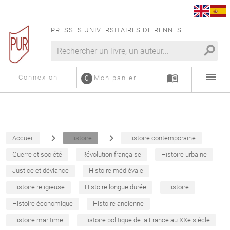
PRESSES UNIVERSITAIRES DE RENNES
search
menu
menu_book
Connexion
0
Mon panier
navigate_next
navigate_next
Accueil
Histoire
Histoire contemporaine
Guerre et société
Révolution française
Histoire urbaine
Justice et déviance
Histoire médiévale
Histoire religieuse
Histoire longue durée
Histoire
Histoire économique
Histoire ancienne
Histoire maritime
Histoire politique de la France au XXe siècle