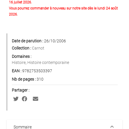
16 juillet 2026.
Vous pourrez commander à nouveau sur notre site dès le lundi 24 août
2026.
Date de parution :
26/10/2006
Collection :
Carnot
Domaines :
Histoire
,
Histoire contemporaine
EAN :
9782753503397
Nb de pages :
310
Partager :
keyboard_arrow_down
Sommaire