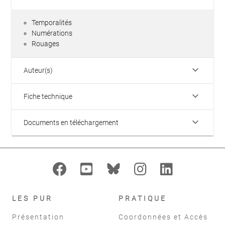
Temporalités
Numérations
Rouages
keyboard_arrow_down
Auteur(s)
keyboard_arrow_down
Fiche technique
keyboard_arrow_down
Documents en téléchargement
LES PUR
PRATIQUE
Présentation
Coordonnées et Accès