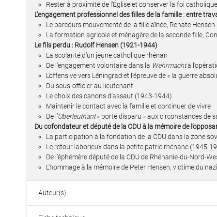
Rester à proximité de l’Église et conserver la foi catholiqu
L’engagement professionnel des filles de la famille : entre tra
Le parcours mouvementé de la fille aînée, Renate Hensen
La formation agricole et ménagère de la seconde fille, C
Le fils perdu : Rudolf Hensen (1921-1944)
La scolarité d’un jeune catholique rhénan
De l’engagement volontaire dans la
Wehrmacht
à l’opérat
L’offensive vers Léningrad et l’épreuve de « la guerre abs
Du sous-officier au lieutenant
Le choix des canons d’assaut (1943-1944)
Maintenir le contact avec la famille et continuer de vivre
De l’
Oberleutnant
« porté disparu » aux circonstances de 
Du cofondateur et député de la CDU à la mémoire de l’oppos
La participation à la fondation de la CDU dans la zone so
Le retour laborieux dans la petite patrie rhénane (1945-1
De l’éphémère député de la CDU de Rhénanie-du-Nord-West
L’hommage à la mémoire de Peter Hensen, victime du na
Auteur(s)