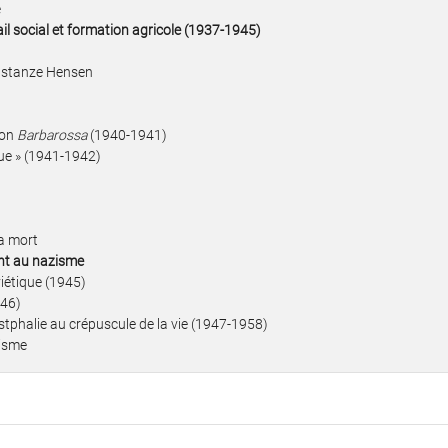
e
vail social et formation agricole (1937-1945)
onstanze Hensen
ion
Barbarossa
(1940-1941)
olue » (1941-1942)
sa mort
ant au nazisme
viétique (1945)
946)
phalie au crépuscule de la vie (1947-1958)
zisme