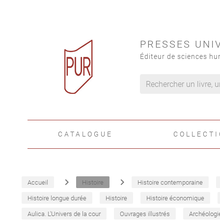
PRESSES UNI
Éditeur de sciences hu
CATALOGUE
COLLECT
navigate_next
navigate_next
Accueil
Histoire
Histoire contemporaine
Histoire longue durée
Histoire
Histoire économique
Aulica. L'Univers de la cour
Ouvrages illustrés
Archéologi