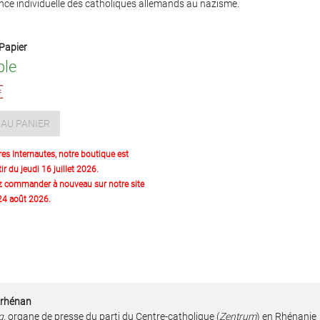
ance individuelle des catholiques allemands au nazisme.
Papier
ble
€
AU PANIER
res Internautes, notre boutique est
ir du jeudi 16 juillet 2026.
z commander à nouveau sur notre site
 24 août 2026.
e rhénan
g,
organe de presse du parti du Centre-catholique (
Zentrum
) en Rhénanie