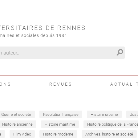
VERSITAIRES DE RENNES
maines et sociales depuis 1984
search
IONS
REVUES
ACTUALI
Guerre et société
Révolution française
Histoire urbaine
Just
Histoire ancienne
Histoire maritime
Histoire politique de la Franc
e
Film vidéo
Histoire moderne
Archives, histoire et société