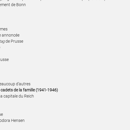
ssement de Bonn
rêmes
re annoncée
tag
de Prusse
e
Prusse
beaucoup d’autres
es cadets de la famille (1941-1946)
la capitale du Reich
ue
heodora Hensen