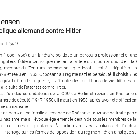
Hensen
lique allemand contre Hitler
bert
(aut.)
 (1888-1958) a un itinéraire politique, un parcours professionnel et une 
singuliers. Éditeur catholique rhénan, à la tête d’un journal quotidien, l
g, membre du Zentrum, homme politique local, il est élu député au 
8 et réélu en 1933. Opposant au régime nazi et persécuté, il choisit « l’exi
qu’à la fi n de la guerre, il affronte des conditions de vie difficiles à 
 la suite de l’attentat contre Hitler.
est l’un des cofondateurs de la CDU de Berlin et revient en Rhénanie o
rière de député (1947-1950). Il meurt en 1958, après avoir été officiell
me du nazisme.
ar en bas » d’une famille allemande de Rhénanie, l’ouvrage ne traite pas
u nazisme, mais il évoque également le destin de tous les membres de la f
 et celui des cinq enfants. À partir d’archives familiales et d’archiv
il interroge sur les formes de l’opposition au régime hitlérien ainsi que s