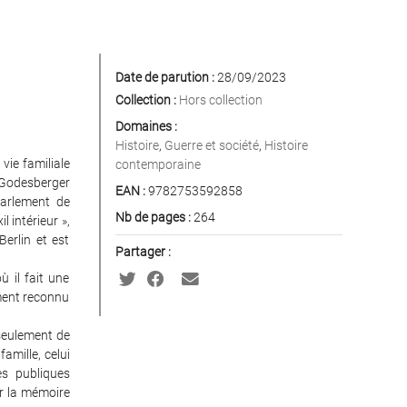
Date de parution :
28/09/2023
Collection :
Hors collection
Domaines :
Histoire
,
Guerre et société
,
Histoire
vie familiale
contemporaine
a Godesberger
EAN :
9782753592858
parlement de
Nb de pages :
264
l intérieur »,
Berlin et est
Partager :
ù il fait une
ement reconnu
 seulement de
amille, celui
es publiques
ur la mémoire