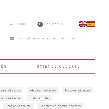
Connexion
0
Mon panier
Inscription à la lettre d'information
TÉS
SCIENCE OUVERTE
ice et déviance
Histoire médiévale
Histoire religieuse
e au XXe siècle
Histoire rurale
Religion et société
Techniques, savoirs, sociétés