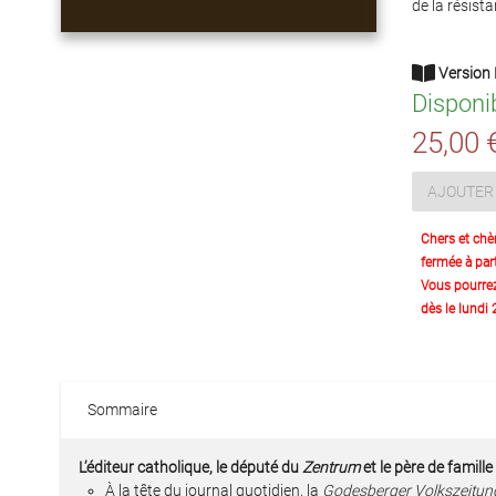
de la résist
Version 
Disponi
25,00 
AJOUTER 
Chers et chè
fermée à part
Vous pourre
dès le lundi
Sommaire
L’éditeur catholique, le député du
Zentrum
et le père de famill
À la tête du journal quotidien, la
Godesberger Volkszeitun