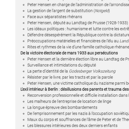
Peter Hensen en charge de l’administration de l’arrondi
La gestion de l’argent de substitution (
Notgeld
)
Face aux séparatistes rhénans
Peter Hensen, député au Landtag de Prusse (1928-1933)
Les idéaux politiques : humanisme et lutte contre les ext
Défendre désespérément la République contre la dictatu
Préoccupations matérielles et financières de l’élu au
Land
Rites et rythmes de la vie d’une famille catholique rhénan
De la victoire électorale de mars 1933 aux persécutions
Peter Hensen et la dernière élection libre au Landtag de 
Surveillance et intimidations du député
La perte d’identité de la
Godesberger Volkszeitung
Résister par le livre, par les tracts et par la parole
Peter Hensen, une victime catholique du nazisme parmi 
L’exil intérieur à Berlin : désillusions des parents et trauma d
Reconversion professionnelle et difficile installation dans 
Les malheurs de l’entreprise de location de linge
La longue épreuve des bombardements
De l’emprisonnement par les nazis à l’occupation soviétiq
Maux du corps et souffrances de l’âme de Peter et de T
Les blessures intérieures des deux derniers enfants