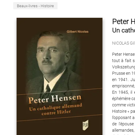
Beaux-livres - Histoire
Peter 
Un catho
NICOLAS Gil
Peter Hensen
tout à fait 
Volkszeitun
Prusse en 192
en 1941. Jus
emprisonné, à
En 1945, il 
éphémère car
comme victi
Histoire « p
l’opposant a
de l’épouse
allemandes, 