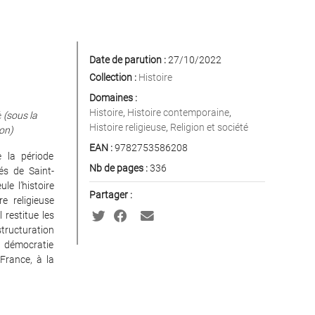
Date de parution :
27/10/2022
Collection :
Histoire
Domaines :
Histoire
,
Histoire contemporaine
,
é
(sous la
Histoire religieuse
,
Religion et société
ion)
EAN :
9782753586208
e la période
Nb de pages :
336
és de Saint-
le l’histoire
Partager :
e religieuse
 restitue les
structuration
la démocratie
 France, à la