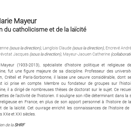
arie Mayeur
n du catholicisme et de la laïcité
ienne
(sous la direction)
,
Langlois Claude
(sous la direction)
,
Encrevé Andr
révotat Jacques
(sous la direction)
,
Mayeur-Jaouen Catherine
(collaborat
Mayeur (1933-2013), spécialiste d’histoire politique et religieuse d
ne, fut une figure majeure de sa discipline. Professeur des universit
n, Créteil et Paris-Sorbonne, il laisse une oeuvre considérable, dont seu
est ici prise en compte. Membre ou fondateur de groupes sur l’histoir
e, il a dirigé de nombreuses thèses de doctorat sur le sujet. Ce recueil
ettes de l’activité de l’historien. Il souligne son rôle déterminant dans la 
e religieuse en France, en plus de son apport personnel à l’histoire de 
t de la laïcité. Cet ouvrage enrichit les connaissances de l’histoire de
s XXe et XXI siècles.
en de la
SHRF