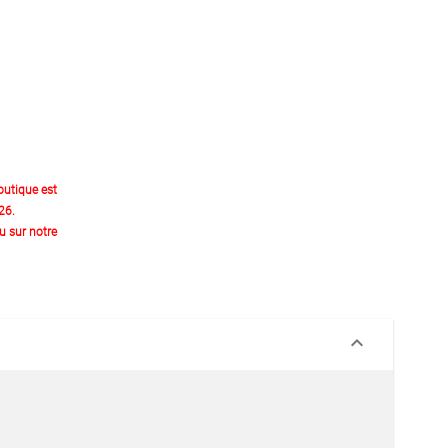
outique est
26.
 sur notre
keyboard_arrow_down