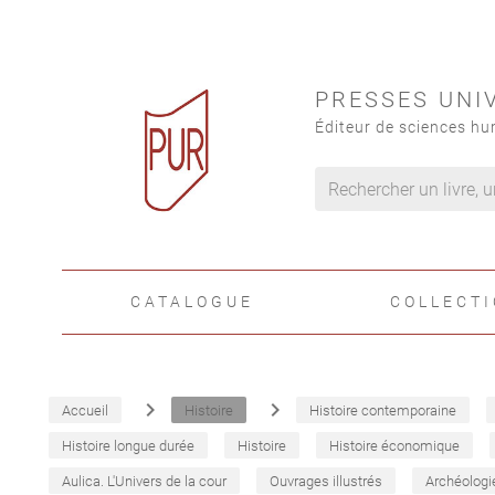
PRESSES UNI
Éditeur de sciences hu
CATALOGUE
COLLECT
navigate_next
navigate_next
Accueil
Histoire
Histoire contemporaine
Histoire longue durée
Histoire
Histoire économique
Aulica. L'Univers de la cour
Ouvrages illustrés
Archéologi