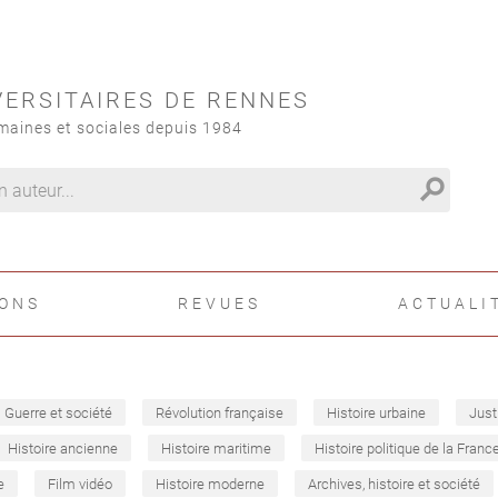
VERSITAIRES DE RENNES
maines et sociales depuis 1984
search
IONS
REVUES
ACTUALI
Guerre et société
Révolution française
Histoire urbaine
Just
Histoire ancienne
Histoire maritime
Histoire politique de la Franc
e
Film vidéo
Histoire moderne
Archives, histoire et société