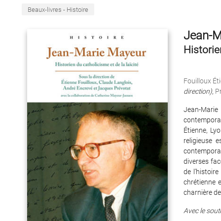
Beaux-livres - Histoire
Jean-M
Historie
Fouilloux Ét
direction)
,
P
Jean-Marie 
contemporai
Étienne, Lyo
religieuse 
contemporain
diverses fac
de l’histoir
chrétienne e
charnière de
Avec le souti