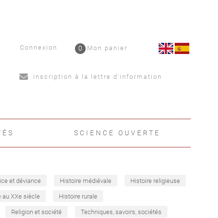
Connexion
0
Mon panier
Inscription à la lettre d'information
TÉS
SCIENCE OUVERTE
ice et déviance
Histoire médiévale
Histoire religieuse
e au XXe siècle
Histoire rurale
Religion et société
Techniques, savoirs, sociétés