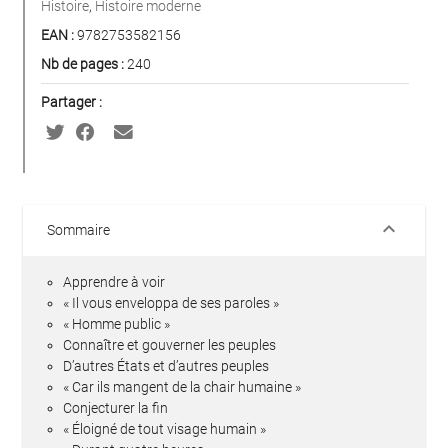
Histoire
,
Histoire moderne
EAN :
9782753582156
Nb de pages :
240
Partager :
keyboard_arrow_down
Sommaire
Apprendre à voir
« Il vous enveloppa de ses paroles »
« Homme public »
Connaître et gouverner les peuples
D’autres États et d’autres peuples
« Car ils mangent de la chair humaine »
Conjecturer la fin
« Éloigné de tout visage humain »