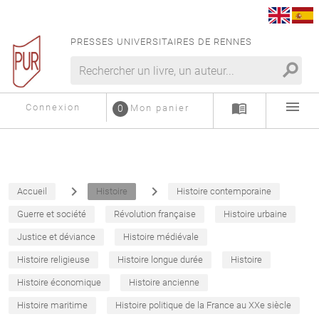
PRESSES UNIVERSITAIRES DE RENNES
search
menu
menu_book
Connexion
0
Mon panier
navigate_next
navigate_next
Accueil
Histoire
Histoire contemporaine
Guerre et société
Révolution française
Histoire urbaine
Justice et déviance
Histoire médiévale
Histoire religieuse
Histoire longue durée
Histoire
Histoire économique
Histoire ancienne
Histoire maritime
Histoire politique de la France au XXe siècle