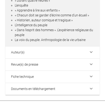
« Durant quatre heures »
L’enquête
« Apprendre à lire aux enfants »
« Chacun doit se garder d’écrire comme d’un écueil »
« Historien, auteur comique et tragique »
L’intelligence du peuple
« Dans l’esprit des hommes ». L’expérience religieuse du
peuple
La voix du peuple. Anthropologie de la vie urbaine
keyboard_arrow_down
Auteur(s)
keyboard_arrow_down
Revue(s) de presse
keyboard_arrow_down
Fiche technique
keyboard_arrow_down
Documents en téléchargement