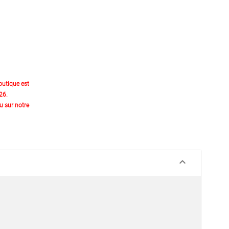
outique est
26.
 sur notre
keyboard_arrow_down