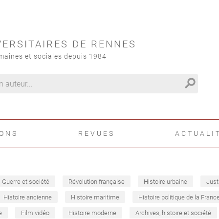
VERSITAIRES DE RENNES
maines et sociales depuis 1984
search
IONS
REVUES
ACTUALI
Guerre et société
Révolution française
Histoire urbaine
Just
Histoire ancienne
Histoire maritime
Histoire politique de la Franc
e
Film vidéo
Histoire moderne
Archives, histoire et société