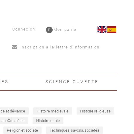
Connexion
0
Mon panier
Inscription à la lettre d'information
TÉS
SCIENCE OUVERTE
ice et déviance
Histoire médiévale
Histoire religieuse
e au XXe siècle
Histoire rurale
Religion et société
Techniques, savoirs, sociétés