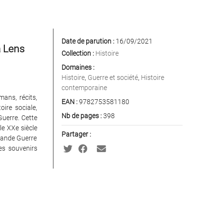
Date de parution :
16/09/2021
à Lens
Collection :
Histoire
Domaines :
Histoire
,
Guerre et société
,
Histoire
contemporaine
mans, récits,
EAN :
9782753581180
ire sociale,
Nb de pages :
398
uerre. Cette
le XXe siècle
Partager :
Grande Guerre
es souvenirs