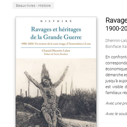
Beaux-livres - Histoire
Ravages
1900-20
Dhennin-Lal
Boniface Xa
En confronta
corresponda
économique 
démarche est
jusqu’à aujo
est visible
familiaux ré
Avec une pr
Avec le sout