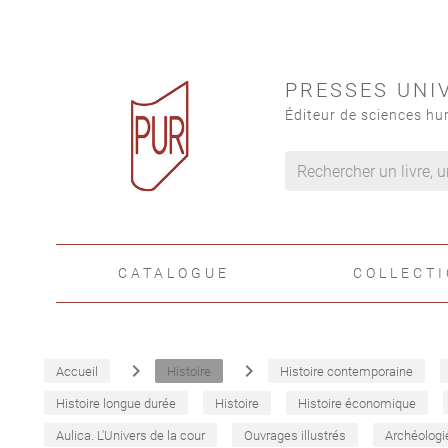
PRESSES UNI
Éditeur de sciences hu
CATALOGUE
COLLECT
navigate_next
navigate_next
Accueil
Histoire
Histoire contemporaine
Histoire longue durée
Histoire
Histoire économique
Aulica. L'Univers de la cour
Ouvrages illustrés
Archéologi