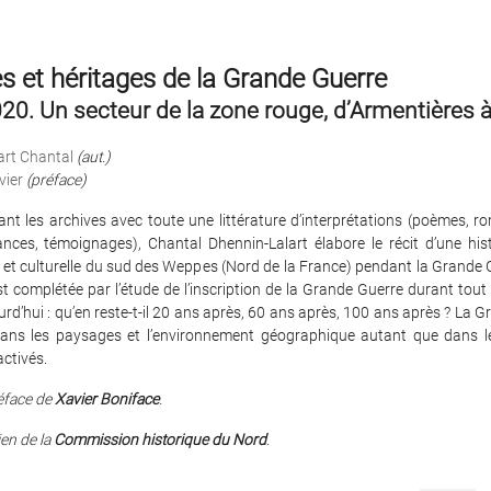
 et héritages de la Grande Guerre
20. Un secteur de la zone rouge, d’Armentières 
art Chantal
(aut.)
vier
(préface)
nt les archives avec toute une littérature d’interprétations (poèmes, ro
nces, témoignages), Chantal Dhennin-Lalart élabore le récit d’une histo
et culturelle du sud des Weppes (Nord de la France) pendant la Grande G
 complétée par l’étude de l’inscription de la Grande Guerre durant tout 
urd’hui : qu’en reste-t-il 20 ans après, 60 ans après, 100 ans après ? La 
 dans les paysages et l’environnement géographique autant que dans l
activés.
éface de
Xavier Boniface
.
ien de la
Commission historique du Nord
.