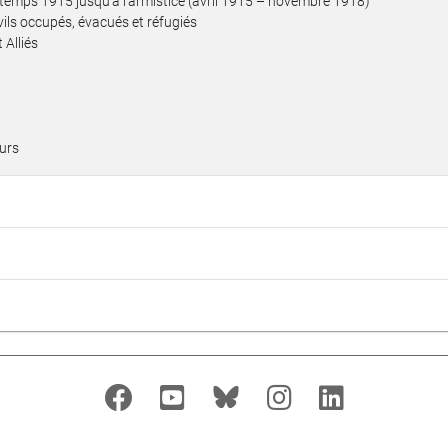
ntemps 1915 jusqu’à l’armistice (avril 1915 – novembre 1918)
vils occupés, évacués et réfugiés
 Alliés
ours