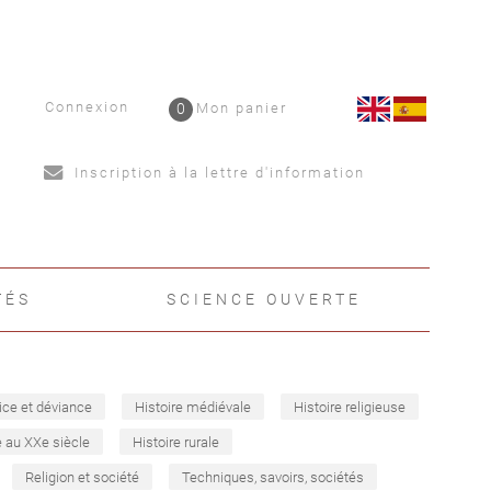
Connexion
0
Mon panier
Inscription à la lettre d'information
TÉS
SCIENCE OUVERTE
ice et déviance
Histoire médiévale
Histoire religieuse
e au XXe siècle
Histoire rurale
Religion et société
Techniques, savoirs, sociétés