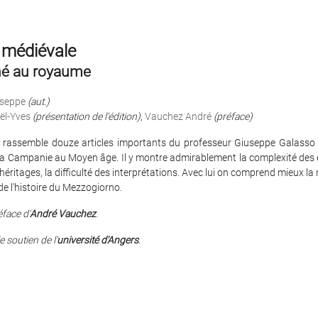
 médiévale
é au royaume
useppe
(aut.)
ël-Yves
(présentation de l'édition)
,
Vauchez André
(préface)
 rassemble douze articles importants du professeur Giuseppe Galasso
 la Campanie au Moyen âge. Il y montre admirablement la complexité des
héritages, la difficulté des interprétations. Avec lui on comprend mieux la 
e l'histoire du Mezzogiorno.
face d'
André Vauchez
.
e soutien de l'
université d'Angers
.