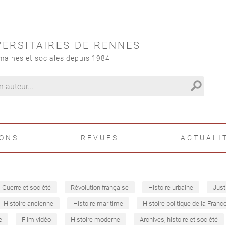
VERSITAIRES DE RENNES
maines et sociales depuis 1984
search
IONS
REVUES
ACTUALI
Guerre et société
Révolution française
Histoire urbaine
Just
Histoire ancienne
Histoire maritime
Histoire politique de la Franc
e
Film vidéo
Histoire moderne
Archives, histoire et société