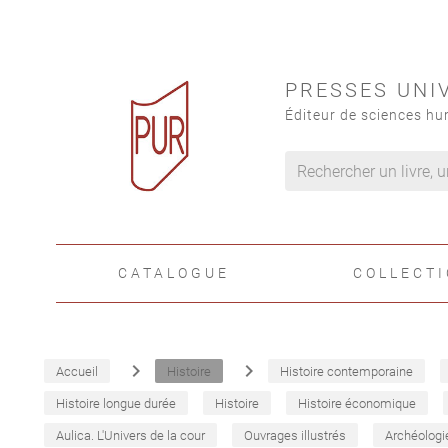
PRESSES UNI
Éditeur de sciences hu
CATALOGUE
COLLECT
navigate_next
navigate_next
Accueil
Histoire
Histoire contemporaine
Histoire longue durée
Histoire
Histoire économique
Aulica. L'Univers de la cour
Ouvrages illustrés
Archéologi