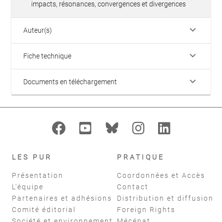
impacts, résonances, convergences et divergences
keyboard_arrow_down
Auteur(s)
keyboard_arrow_down
Fiche technique
keyboard_arrow_down
Documents en téléchargement
LES PUR
PRATIQUE
Présentation
Coordonnées et Accès
L'équipe
Contact
Partenaires et adhésions
Distribution et diffusion
Comité éditorial
Foreign Rights
Société et environnement
Mécénat