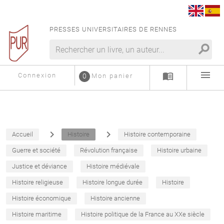
PRESSES UNIVERSITAIRES DE RENNES
search
menu
menu_book
Connexion
0
Mon panier
navigate_next
navigate_next
Accueil
Histoire
Histoire contemporaine
Guerre et société
Révolution française
Histoire urbaine
Justice et déviance
Histoire médiévale
Histoire religieuse
Histoire longue durée
Histoire
Histoire économique
Histoire ancienne
Histoire maritime
Histoire politique de la France au XXe siècle