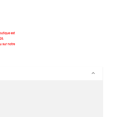
outique est
26.
 sur notre
keyboard_arrow_down