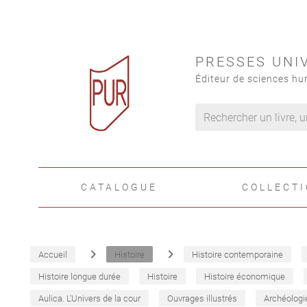
PRESSES UNI
Éditeur de sciences hu
CATALOGUE
COLLECT
navigate_next
navigate_next
Accueil
Histoire
Histoire contemporaine
Histoire longue durée
Histoire
Histoire économique
Aulica. L'Univers de la cour
Ouvrages illustrés
Archéologi