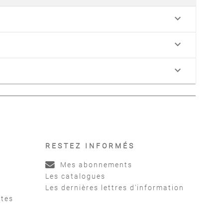
keyboard_arrow_down
keyboard_arrow_down
keyboard_arrow_down
RESTEZ INFORMÉS
Mes abonnements
Les catalogues
Les dernières lettres d'information
ntes