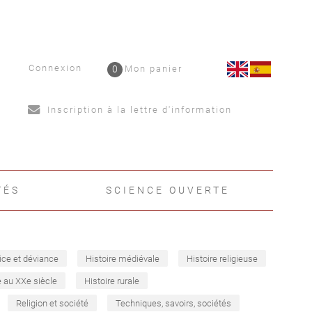
Connexion
0
Mon panier
Inscription à la lettre d'information
TÉS
SCIENCE OUVERTE
ice et déviance
Histoire médiévale
Histoire religieuse
e au XXe siècle
Histoire rurale
Religion et société
Techniques, savoirs, sociétés