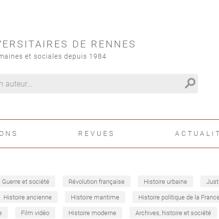
VERSITAIRES DE RENNES
maines et sociales depuis 1984
search
IONS
REVUES
ACTUALI
Guerre et société
Révolution française
Histoire urbaine
Just
Histoire ancienne
Histoire maritime
Histoire politique de la Franc
e
Film vidéo
Histoire moderne
Archives, histoire et société