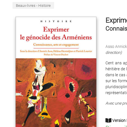
Beaux-livres - Histoire
Exprim
Connais
Asso Annick
direction)
Cent ans ap
héritière de
dans le cas 
sur les for
pluridiscipl
représentatio
Avec une pr
Version 