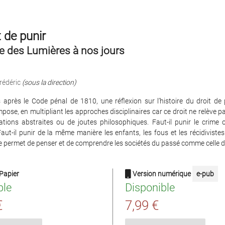
t de punir
e des Lumières à nos jours
édéric
(sous la direction)
 après le Code pénal de 1810, une réflexion sur l’histoire du droit de
impose, en multipliant les approches disciplinaires car ce droit ne relève 
ations abstraites ou de joutes philosophiques. Faut-il punir le crime o
Faut-il punir de la même manière les enfants, les fous et les récidiviste
re permet de penser et de comprendre les sociétés du passé comme celle d’
Papier
Version numérique
e-pub
ble
Disponible
€
7,99 €