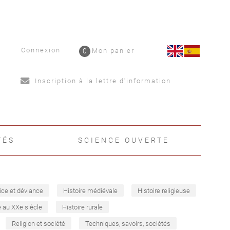
Connexion
0
Mon panier
Inscription à la lettre d'information
TÉS
SCIENCE OUVERTE
ice et déviance
Histoire médiévale
Histoire religieuse
e au XXe siècle
Histoire rurale
Religion et société
Techniques, savoirs, sociétés