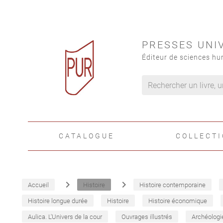
PRESSES UNI
Éditeur de sciences hu
CATALOGUE
COLLECT
navigate_next
navigate_next
Accueil
Histoire
Histoire contemporaine
Histoire longue durée
Histoire
Histoire économique
Aulica. L'Univers de la cour
Ouvrages illustrés
Archéologi