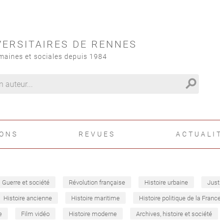
VERSITAIRES DE RENNES
maines et sociales depuis 1984
search
IONS
REVUES
ACTUALI
Guerre et société
Révolution française
Histoire urbaine
Just
Histoire ancienne
Histoire maritime
Histoire politique de la Franc
e
Film vidéo
Histoire moderne
Archives, histoire et société