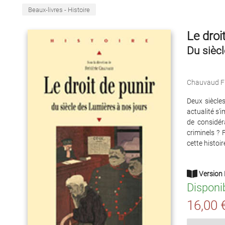
Beaux-livres - Histoire
Le droi
Du siècl
Chauvaud Fr
Deux siècles
actualité s’
de considér
criminels ? 
cette histoi
Version 
Disponi
16,00 