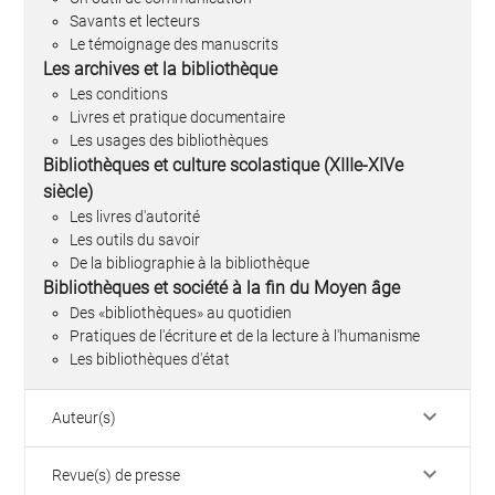
Savants et lecteurs
Le témoignage des manuscrits
Les archives et la bibliothèque
Les conditions
Livres et pratique documentaire
Les usages des bibliothèques
Bibliothèques et culture scolastique (XIIIe-XIVe
siècle)
Les livres d'autorité
Les outils du savoir
De la bibliographie à la bibliothèque
Bibliothèques et société à la fin du Moyen âge
Des «bibliothèques» au quotidien
Pratiques de l'écriture et de la lecture à l'humanisme
Les bibliothèques d'état
keyboard_arrow_down
Auteur(s)
keyboard_arrow_down
Revue(s) de presse