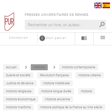
PRESSES UNIVERSITAIRES DE RENNES
search
menu
menu_book
Connexion
0
Mon panier
navigate_next
navigate_next
Accueil
Histoire
Histoire contemporaine
Guerre et société
Révolution française
Histoire urbaine
Justice et déviance
Histoire médiévale
Histoire religieuse
Histoire longue durée
Histoire
Histoire économique
Histoire ancienne
Histoire maritime
Histoire politique de la France au XXe siècle