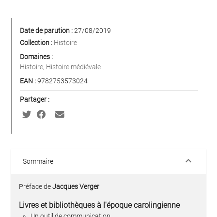
Date de parution :
27/08/2019
Collection :
Histoire
Domaines :
Histoire
,
Histoire médiévale
EAN :
9782753573024
Partager :
keyboard_arrow_down
Sommaire
Préface de
Jacques Verger
Livres et bibliothèques à l'époque carolingienne
Un outil de communication