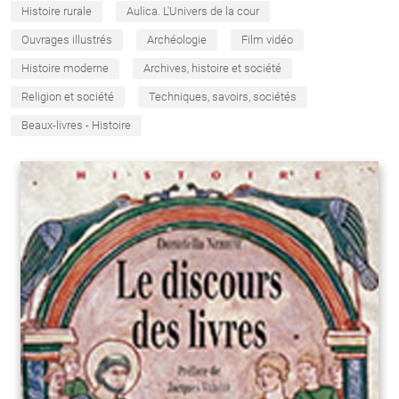
Histoire rurale
Aulica. L'Univers de la cour
Ouvrages illustrés
Archéologie
Film vidéo
Histoire moderne
Archives, histoire et société
Religion et société
Techniques, savoirs, sociétés
Beaux-livres - Histoire