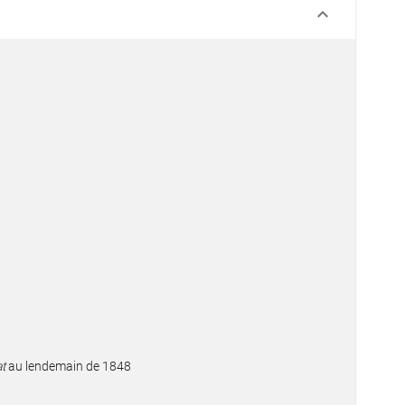
keyboard_arrow_down
at
au lendemain de 1848