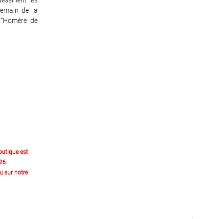
dessinent les
demain de la
l'"Homère de
outique est
26.
 sur notre