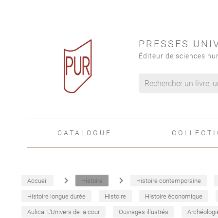
PRESSES UNI
Éditeur de sciences hu
CATALOGUE
COLLECT
navigate_next
navigate_next
Accueil
Histoire
Histoire contemporaine
Histoire longue durée
Histoire
Histoire économique
Aulica. L'Univers de la cour
Ouvrages illustrés
Archéologi