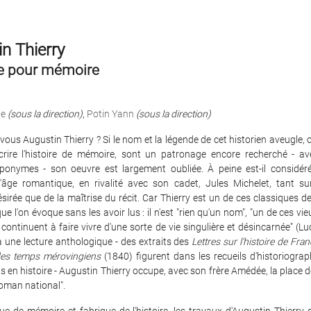
n Thierry
re pour mémoire
de
(sous la direction)
,
Potin Yann
(sous la direction)
ous Augustin Thierry ? Si le nom et la légende de cet historien aveugle, 
rire l'histoire de mémoire, sont un patronage encore recherché - ave
éponymes - son oeuvre est largement oubliée. À peine est-il consid
 l'âge romantique, en rivalité avec son cadet, Jules Michelet, tant su
désirée que de la maîtrise du récit. Car Thierry est un de ces classiques de 
que l'on évoque sans les avoir lus : il n'est "rien qu'un nom", "un de ces v
continuent à faire vivre d'une sorte de vie singulière et désincarnée" (Lu
une lecture anthologique - des extraits des
Lettres sur l'histoire de Fra
des temps mérovingiens
(1840) figurent dans les recueils d'historiograp
s en histoire - Augustin Thierry occupe, avec son frère Amédée, la place 
oman national".