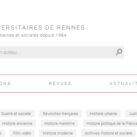
VERSITAIRES DE RENNES
maines et sociales depuis 1984
search
IONS
REVUES
ACTUALI
Guerre et société
Révolution française
Histoire urbaine
Just
Histoire ancienne
Histoire maritime
Histoire politique de la Franc
e
Film vidéo
Histoire moderne
Archives, histoire et société