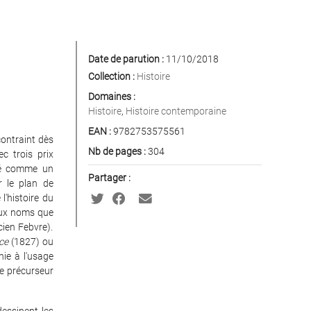
Date de parution :
11/10/2018
Collection :
Histoire
Domaines :
Histoire
,
Histoire contemporaine
EAN :
9782753575561
contraint dès
Nb de pages :
304
c trois prix
éré comme un
Partager :
r le plan de
l'histoire du
ieux noms que
cien Febvre).
nce
(1827) ou
hie à l'usage
de précurseur