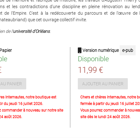
que de mémoire et fabrique de l'histoire, les travaux d'Augustin Thierry 
ons et les contradictions d'une discipline en pleine rénovation au len
et de l'Empire. C'est à la redécouverte du parcours et de l’œuvre de 
Chateaubriand) que cet ouvrage collectif invite.
en de l'
université d'Orléans
.
Papier
Version numérique
e-pub
ble
Disponible
€
11,99 €
AU PANIER
AJOUTER AU PANIER
res Internautes, notre boutique est
Chers et chères Internautes, notre b
ir du jeudi 16 juillet 2026.
fermée à partir du jeudi 16 juillet 20
z commander à nouveau sur notre site
Vous pourrez commander à nouveau
 24 août 2026.
site dès le lundi 24 août 2026.