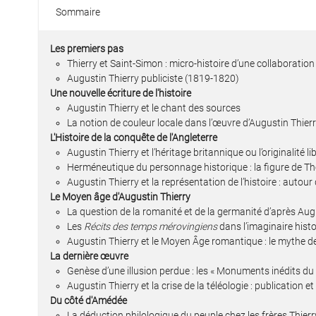
Sommaire
Les premiers pas
Thierry et Saint-Simon : micro-histoire d’une collaboration
Augustin Thierry publiciste (1819-1820)
Une nouvelle écriture de l'histoire
Augustin Thierry et le chant des sources
La notion de couleur locale dans l’œuvre d’Augustin Thier
L'Histoire de la conquête de l'Angleterre
Augustin Thierry et l’héritage britannique ou l’originalité li
Herméneutique du personnage historique : la figure de T
Augustin Thierry et la représentation de l’histoire : autour d
Le Moyen âge d'Augustin Thierry
La question de la romanité et de la germanité d’après Aug
Les
Récits des temps mérovingiens
dans l’imaginaire histo
Augustin Thierry et le Moyen Âge romantique : le mythe d
La dernière œuvre
Genèse d’une illusion perdue : les « Monuments inédits du 
Augustin Thierry et la crise de la téléologie : publication et 
Du côté d'Amédée
La déduction philologique du peuple chez les frères Thierr