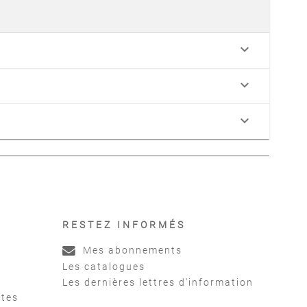
keyboard_arrow_down
keyboard_arrow_down
keyboard_arrow_down
RESTEZ INFORMÉS
Mes abonnements
Les catalogues
Les dernières lettres d'information
ntes