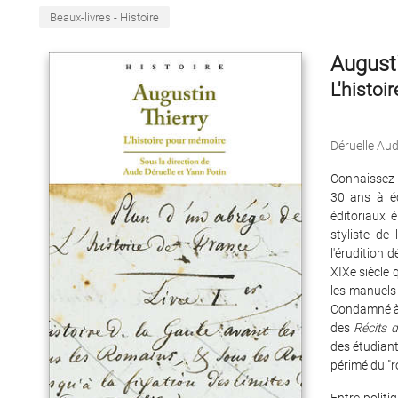
Beaux-livres - Histoire
Augusti
L'histoi
Déruelle Au
Connaissez-v
30 ans à éc
éditoriaux 
styliste de
l'érudition 
XIXe siècle 
les manuels 
Condamné à 
des
Récits 
des étudiant
périmé du "r