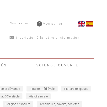
Connexion
0
Mon panier
Inscription à la lettre d'information
TÉS
SCIENCE OUVERTE
ice et déviance
Histoire médiévale
Histoire religieuse
e au XXe siècle
Histoire rurale
Religion et société
Techniques, savoirs, sociétés