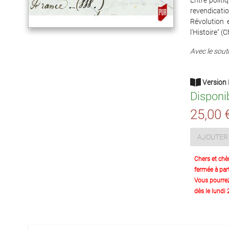
Entre politi
revendicati
Révolution 
l'Histoire" (
Avec le souti
Version 
Disponi
25,00 
AJOUTER 
Chers et chè
fermée à part
Vous pourre
dès le lundi