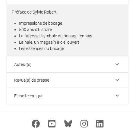
Préface de Sylvie Robert
Impressions de bocage
500 ans d’histoire
La ragosse, symbole du bocage rennais
La haie, un magasin à ciel ouvert
Les essences du bocage
keyboard_arrow_down
Auteur(s)
keyboard_arrow_down
Revue(s) de presse
keyboard_arrow_down
Fiche technique