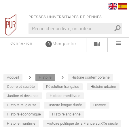
PRESSES UNIVERSITAIRES DE RENNES
search
menu
menu_book
Connexion
0
Mon panier
navigate_next
navigate_next
Accueil
Histoire
Histoire contemporaine
Guerre et société
Révolution française
Histoire urbaine
Justice et déviance
Histoire médiévale
Histoire religieuse
Histoire longue durée
Histoire
Histoire économique
Histoire ancienne
Histoire maritime
Histoire politique de la France au XXe siècle