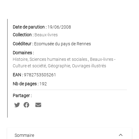
Date de parution :
19/06/2008
Collection :
Beaux-livres
Coéditeur :
Ecomusée du pays de Rennes
Domaines :
Histoire
,
Sciences humaines et sociales.
,
Beaux-livres -
Culture et société
,
Géographie
,
Ouvrages illustrés
EAN :
9782753505261
Nb de pages :
192
Partager :
keyboard_arrow_down
Sommaire