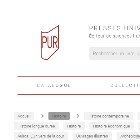
PRESSES UNI
Éditeur de sciences hu
CATALOGUE
COLLECT
navigate_next
navigate_next
Accueil
Histoire
Histoire contemporaine
Histoire longue durée
Histoire
Histoire économique
Aulica. L'Univers de la cour
Ouvrages illustrés
Archéologi