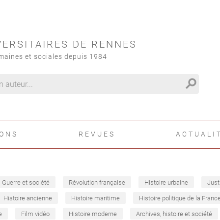
VERSITAIRES DE RENNES
maines et sociales depuis 1984
search
IONS
REVUES
ACTUALI
Guerre et société
Révolution française
Histoire urbaine
Just
Histoire ancienne
Histoire maritime
Histoire politique de la Franc
e
Film vidéo
Histoire moderne
Archives, histoire et société