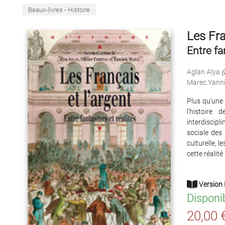
Beaux-livres - Histoire
Les Fra
Entre fa
Aglan Alya
(
Marec Yann
Plus qu’une 
l’histoire
interdiscipli
sociale des 
culturelle, 
cette réalit
Version 
Disponi
20,00 