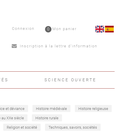
Connexion
0
Mon panier
Inscription à la lettre d'information
TÉS
SCIENCE OUVERTE
ice et déviance
Histoire médiévale
Histoire religieuse
e au XXe siècle
Histoire rurale
Religion et société
Techniques, savoirs, sociétés