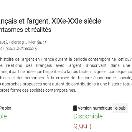
nçais et l’argent, XIXe-XXIe siècle
ntasmes et réalités
aut.)
,
Feiertag Olivier
(aut.)
ick
(sous la direction)
histoire de l’argent en France durant la période contemporaine, cet ou
 des relations des Français avec l’argent. S’inscrivant dans une 
naire, il part de l’idée que l’argent est à la fois facteur, signe et conséquenc
biens et des personnes. À la croisée de l’histoire économique, sociale,
les approches proposées sont autant de contributions à une histoire totale
é protéiforme des sociétés contemporaines.
Papier
Version numérique
e-pub
ble
Disponible
€
9,99 €