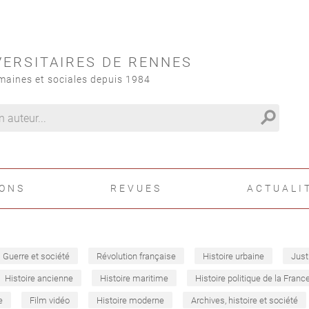
VERSITAIRES DE RENNES
maines et sociales depuis 1984
search
IONS
REVUES
ACTUALI
Guerre et société
Révolution française
Histoire urbaine
Just
Histoire ancienne
Histoire maritime
Histoire politique de la Franc
e
Film vidéo
Histoire moderne
Archives, histoire et société