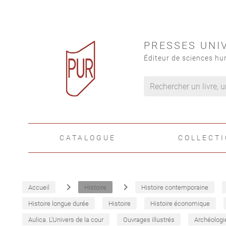
PRESSES UNI
Éditeur de sciences hu
CATALOGUE
COLLECT
navigate_next
navigate_next
Accueil
Histoire
Histoire contemporaine
Histoire longue durée
Histoire
Histoire économique
Aulica. L'Univers de la cour
Ouvrages illustrés
Archéologi