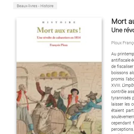
Beaux-livres - Histoire
Mort au
Une révo
Ploux Franç
Au printemp
antifiscale 
de fiscalis
boissons al
promis l’ab
XVIII. L’impô
contrôle ass
tyrannisés p
laisser les 
étaient part
soulèvement
cependant f
perceptions.