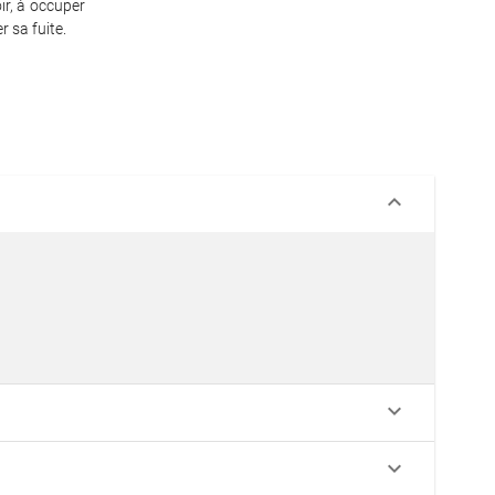
ir, à occuper
r sa fuite.
keyboard_arrow_down
keyboard_arrow_down
keyboard_arrow_down