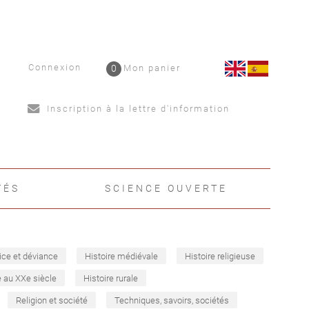
Connexion
0
Mon panier
Inscription à la lettre d'information
TÉS
SCIENCE OUVERTE
ice et déviance
Histoire médiévale
Histoire religieuse
e au XXe siècle
Histoire rurale
Religion et société
Techniques, savoirs, sociétés