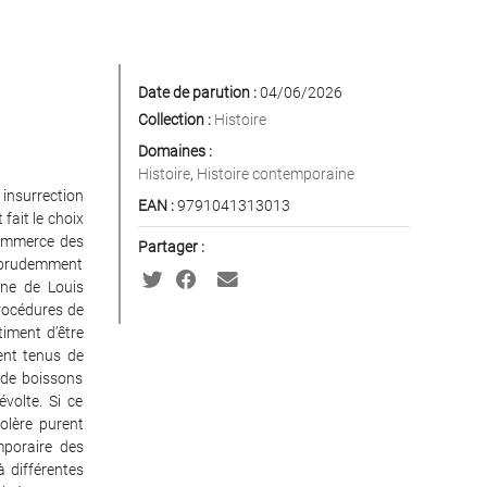
Date de parution :
04/06/2026
Collection :
Histoire
Domaines :
Histoire
,
Histoire contemporaine
insurrection
EAN :
9791041313013
fait le choix
commerce des
Partager :
imprudemment
gne de Louis
 procédures de
timent d’être
ient tenus de
s de boissons
évolte. Si ce
olère purent
mporaire des
à différentes