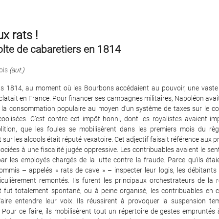
x rats !
lte de cabaretiers en 1814
ois
(aut.)
s 1814, au moment où les Bourbons accédaient au pouvoir, une vaste 
éclatait en France. Pour financer ses campagnes militaires, Napoléon avait 
er la consommation populaire au moyen d’un système de taxes sur le 
coolisées. C’est contre cet impôt honni, dont les royalistes avaient 
olition, que les foules se mobilisèrent dans les premiers mois du rè
t sur les alcools était réputé vexatoire. Cet adjectif faisait référence aux
ociées à une fiscalité jugée oppressive. Les contribuables avaient le sen
ar les employés chargés de la lutte contre la fraude. Parce qu’ils éta
commis – appelés « rats de cave » – inspecter leur logis, les débitant
iculièrement remontés. Ils furent les principaux orchestrateurs de la r
 fut totalement spontané, ou à peine organisé, les contribuables en c
aire entendre leur voix. Ils réussirent à provoquer la suspension te
 Pour ce faire, ils mobilisèrent tout un répertoire de gestes empruntés 