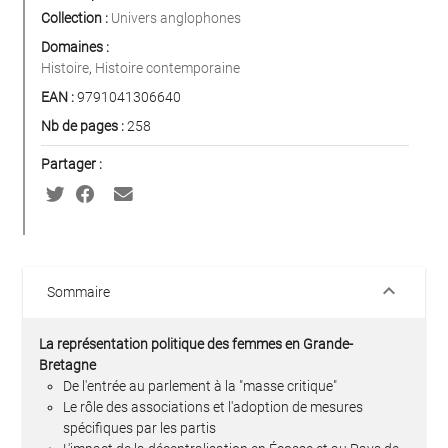
Collection :
Univers anglophones
Domaines :
Histoire
,
Histoire contemporaine
EAN :
9791041306640
Nb de pages :
258
Partager :
keyboard_arrow_down
Sommaire
La représentation politique des femmes en Grande-
Bretagne
De l'entrée au parlement à la "masse critique"
Le rôle des associations et l'adoption de mesures
spécifiques par les partis