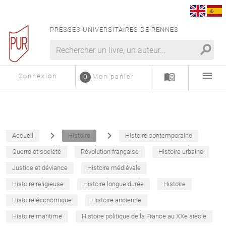
PRESSES UNIVERSITAIRES DE RENNES
search
menu
menu_book
Connexion
0
Mon panier
navigate_next
navigate_next
Accueil
Histoire
Histoire contemporaine
Guerre et société
Révolution française
Histoire urbaine
Justice et déviance
Histoire médiévale
Histoire religieuse
Histoire longue durée
Histoire
Histoire économique
Histoire ancienne
Histoire maritime
Histoire politique de la France au XXe siècle