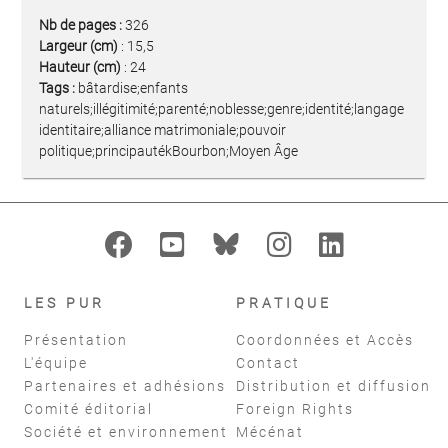
Nb de pages :
326
Largeur (cm)
: 15,5
Hauteur (cm)
: 24
Tags :
bâtardise;enfants
naturels;illégitimité;parenté;noblesse;genre;identité;langage
identitaire;alliance matrimoniale;pouvoir
politique;principautékBourbon;Moyen Âge
LES PUR
PRATIQUE
Présentation
Coordonnées et Accès
L'équipe
Contact
Partenaires et adhésions
Distribution et diffusion
Comité éditorial
Foreign Rights
Société et environnement
Mécénat