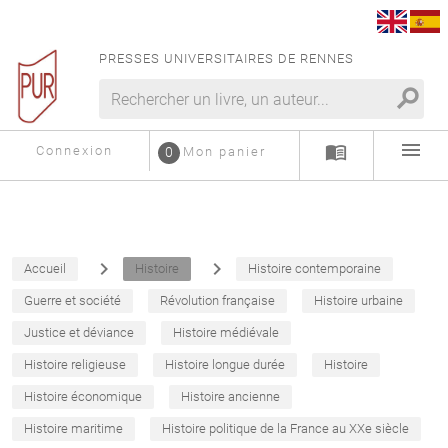
PRESSES UNIVERSITAIRES DE RENNES
search
menu
menu_book
Connexion
0
Mon panier
navigate_next
navigate_next
Accueil
Histoire
Histoire contemporaine
Guerre et société
Révolution française
Histoire urbaine
Justice et déviance
Histoire médiévale
Histoire religieuse
Histoire longue durée
Histoire
Histoire économique
Histoire ancienne
Histoire maritime
Histoire politique de la France au XXe siècle