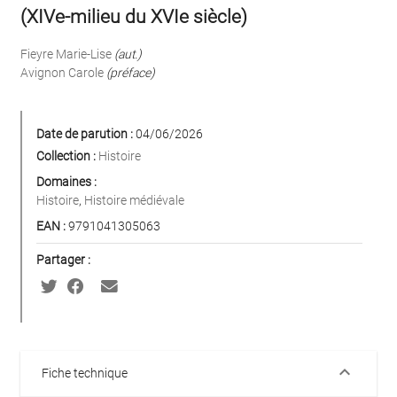
(XIVe-milieu du XVIe siècle)
Fieyre Marie-Lise
(aut.)
Avignon Carole
(préface)
Date de parution :
04/06/2026
Collection :
Histoire
Domaines :
Histoire
,
Histoire médiévale
EAN :
9791041305063
Partager :
keyboard_arrow_down
Fiche technique